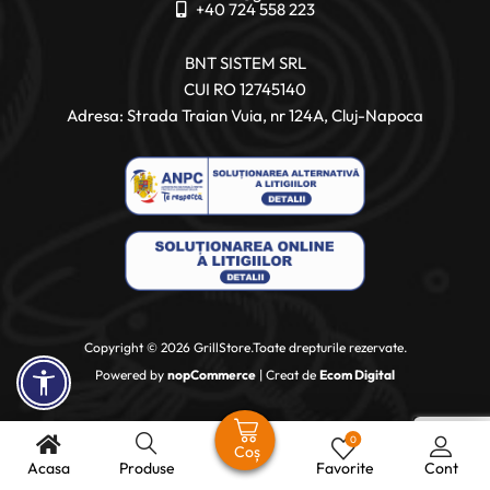
+40 724 558 223
BNT SISTEM SRL
CUI RO 12745140
Adresa: Strada Traian Vuia, nr 124A, Cluj-Napoca
Copyright © 2026 GrillStore.Toate drepturile rezervate.
Powered by
nopCommerce
| Creat de
Ecom Digital
0
Coș
Acasa
Produse
Favorite
Cont