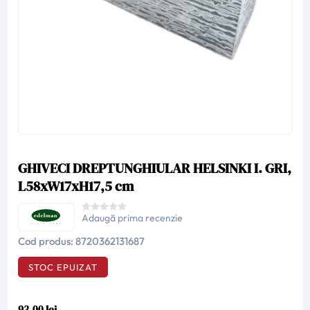
GHIVECI DREPTUNGHIULAR HELSINKI I. GRI,
L58xW17xH17,5 cm
Adaugă prima recenzie
Cod produs:
8720362131687
STOC EPUIZAT
93,00 lei