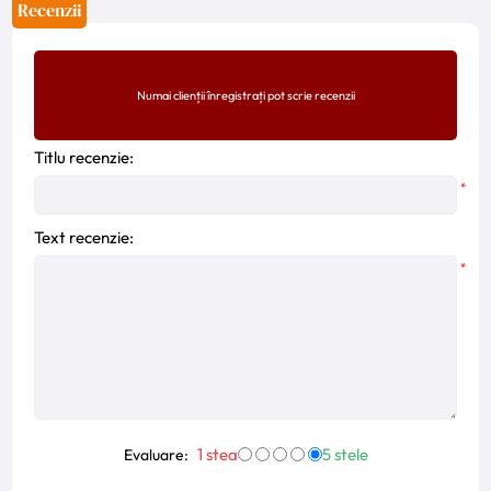
Recenzii
Numai clienții înregistrați pot scrie recenzii
Titlu recenzie:
*
Text recenzie:
*
1 stea
5 stele
Evaluare: