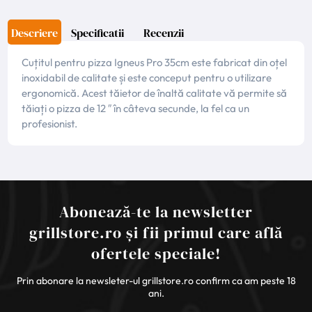
Descriere
Specificatii
Recenzii
Cuțitul pentru pizza Igneus Pro 35cm este fabricat din oțel
inoxidabil de calitate și este conceput pentru o utilizare
ergonomică. Acest tăietor de înaltă calitate vă permite să
tăiați o pizza de 12 ″ în câteva secunde, la fel ca un
profesionist.
Abonează-te la newsletter
grillstore.ro și fii primul care află
ofertele speciale!
Prin abonare la newsleter-ul grillstore.ro confirm ca am peste 18
ani.