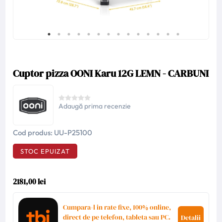
Cuptor pizza OONI Karu 12G LEMN - CARBUNI
Adaugă prima recenzie
Cod produs:
UU-P25100
STOC EPUIZAT
2181,00 lei
Cumpara-l in rate fixe, 100% online,
direct de pe telefon, tableta sau PC.
Detalii