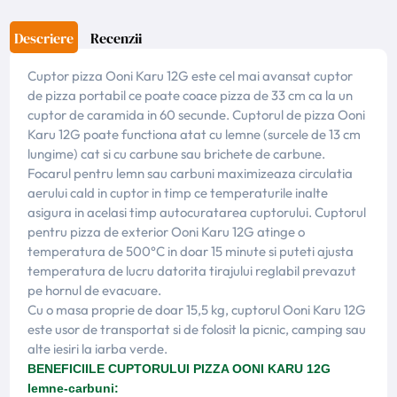
Descriere
Recenzii
Cuptor pizza Ooni Karu 12G este cel mai avansat cuptor
de pizza portabil ce poate coace pizza de 33 cm ca la un
cuptor de caramida in 60 secunde. Cuptorul de pizza Ooni
Karu 12G poate functiona atat cu lemne (surcele de 13 cm
lungime) cat si cu carbune sau brichete de carbune.
Focarul pentru lemn sau carbuni maximizeaza circulatia
aerului cald in cuptor in timp ce temperaturile inalte
asigura in acelasi timp autocuratarea cuptorului. Cuptorul
pentru pizza de exterior Ooni Karu 12G atinge o
temperatura de 500°C in doar 15 minute si puteti ajusta
temperatura de lucru datorita tirajului reglabil prevazut
pe hornul de evacuare.
Cu o masa proprie de doar 15,5 kg, cuptorul Ooni Karu 12G
este usor de transportat si de folosit la picnic, camping sau
alte iesiri la iarba verde.
BENEFICIILE CUPTORULUI PIZZA OONI KARU 12G
lemne-carbuni: