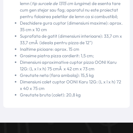
lemn (
tip surcele de 1315 cm lungime
) de esenta tare
cum gen stejar sau fag; aparatul nu este proiectat
pentru folosirea peletilor de lemn ca si combustibil;
Deschidere gura cuptor (dimensiuni maxime): aprox.
35 cm x 10 cm
Suprafata de gatit (dimensiuni interioare): 33,7 cm x
33,7 cmÂ (ideala pentru pizza de 12")
Inaltime picioare: aprox. 15 cm
Grosime piatra pizza cordierit: 1,5 cm;
Dimensiuni aproximative cuptor pizza OONI Karu
12G: (L x l x h) 75 cmÂ x 42 cm x 73 cm
Greutate neta (fara ambalaj): 15,5 kg
Dimensiuni colet cuptor OONI Karu 12G: (L x l x h) 72
x 40 x 75 cm
Greutate bruta (colet): 20,8 kg