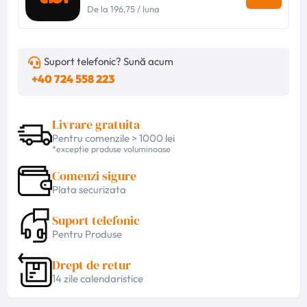
De la
196,75
/ luna
Suport telefonic? Sună acum
+40 724 558 223
Livrare gratuita
Pentru comenzile > 1000 lei
*excepție produse voluminoase
Comenzi sigure
Plata securizata
Suport telefonic
Pentru Produse
Drept de retur
14 zile calendaristice