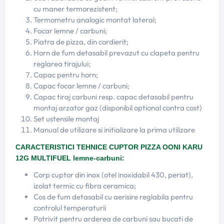
cu maner termorezistent;
Termometru analogic montat lateral;
Focar lemne / carbuni;
Piatra de pizza, din cordierit;
Horn de fum detasabil prevazut cu clapeta pentru
reglarea tirajului;
Capac pentru horn;
Capac focar lemne / carbuni;
Capac tiraj carbuni resp. capac detasabil pentru
montaj arzator gaz (disponibil optional contra cost)
Set ustensile montaj
Manual de utilizare si initializare la prima utilizare
CARACTERISTICI TEHNICE CUPTOR PIZZA
OONI KARU
12G MULTIFUEL lemne-carbuni:
Corp cuptor din inox (otel inoxidabil 430, periat),
izolat termic cu fibra ceramica;
Cos de fum detasabil cu aerisire reglabila pentru
controlul temperaturii
Potrivit pentru arderea de carbuni sau bucati de