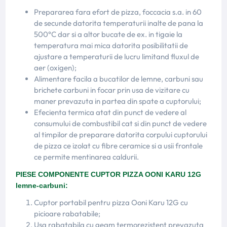
Prepararea fara efort de pizza, foccacia s.a. in 60
de secunde datorita temperaturii inalte de pana la
500°C dar si a altor bucate de ex. in tigaie la
temperatura mai mica datorita posibilitatii de
ajustare a temperaturii de lucru limitand fluxul de
aer (oxigen);
Alimentare facila a bucatilor de lemne, carbuni sau
brichete carbuni in focar prin usa de vizitare cu
maner prevazuta in partea din spate a cuptorului;
Efecienta termica atat din punct de vedere al
consumului de combustibil cat si din punct de vedere
al timpilor de preparare datorita corpului cuptorului
de pizza ce izolat cu fibre ceramice si a usii frontale
ce permite mentinarea caldurii.
PIESE COMPONENTE CUPTOR PIZZA
OONI KARU 12G
lemne-carbuni:
Cuptor portabil pentru pizza Ooni Karu 12G cu
picioare rabatabile;
Usa rabatabila cu geam termorezistent prevazuta