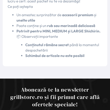
lucru e cert: acest pachet nu te va dezamăgi!
Ce poți aștepta
Un amestec surprinzător de
accesorii premium
și
unelte utile
Poate conține și un
rub sau marinadă delicioasă
Potrivit pentru MINI, MEDIUM și LARGE Shichirin.
📦 Observații importante
Conținutul rămâne secret
până la momentul
despachetării
Schimbul de articole nu este posibil
Abonează-te la newsletter
grillstore.ro și fii primul care află
ofertele speciale!