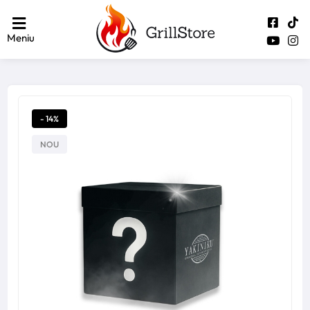
Meniu
- 14%
NOU