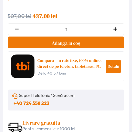
437,00 lei
507,00 lei
Adaugă în coș
Cumpara-l in rate fixe, 100% online,
direct de pe telefon, tableta sau PC.
Detalii
De la
40,5
/ luna
Suport telefonic? Sună acum
+40 724 558 223
Livrare gratuita
Pentru comenzile > 1000 lei