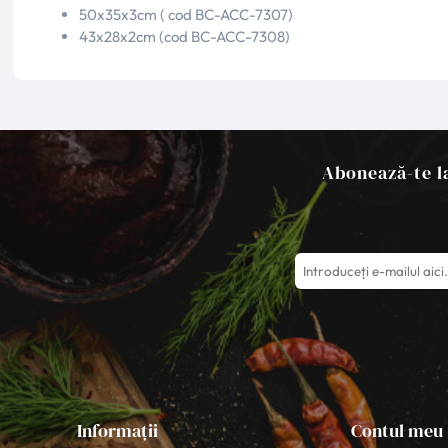
50x35x3cm ( cod BC-ACC-7307)
43x28x2cm (cod BC-ACC-7308)
Abonează-te la
Informații
Contul meu