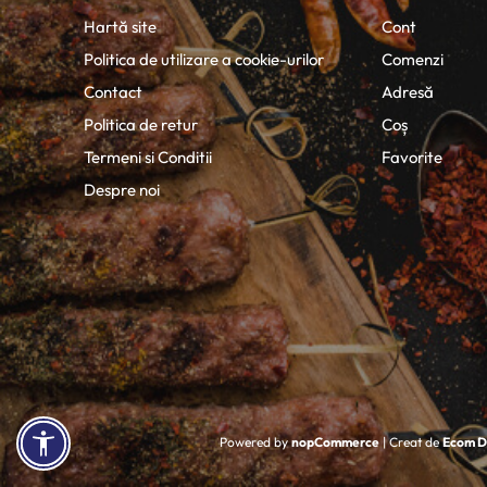
Hartă site
Cont
Politica de utilizare a cookie-urilor
Comenzi
Contact
Adresă
Politica de retur
Coș
Termeni si Conditii
Favorite
Despre noi
Powered by
nopCommerce
| Creat de
Ecom Di