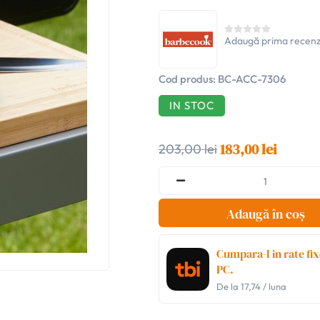
Adaugă prima recenz
Cod produs:
BC-ACC-7306
IN STOC
183,00 lei
203,00 lei
Adaugă în coș
Cumpara-l in rate fix
PC.
De la
17,74
/ luna