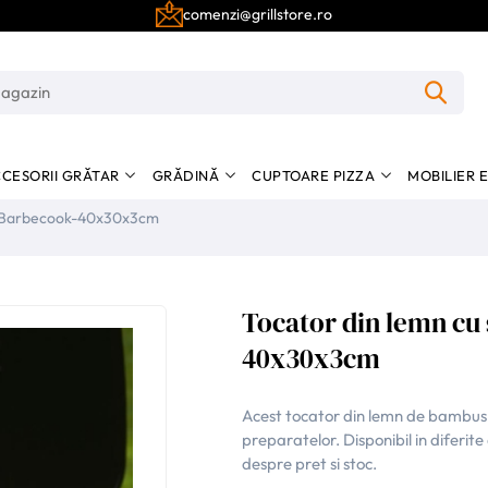
comenzi@grillstore.ro
CESORII GRĂTAR
GRĂDINĂ
CUPTOARE PIZZA
MOBILIER 
s, Barbecook-40x30x3cm
Tocator din lemn cu
40x30x3cm
Acest tocator din lemn de bambus 
preparatelor. Disponibil in diferi
despre pret si stoc.