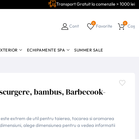
Transport Gratuit la comenzile > 1000 lei
0
0
Cont
Favorite
Coș
EXTERIOR
ECHIPAMENTE SPA
SUMMER SALE
 scurgere, bambus, Barbecook-
este extrem de util pentru taierea, tocarea si aromarea
te dimensiuni, alege dimensiunea pentru a vedea informatii