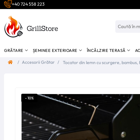
+40 724 558 223
GRĂTARE
ȘEMINEE EXTERIOARE
ÎNCĂLZIRE TERASĂ
AC
/
Accesorii Grătar
/
Tocator din lemn cu scurgere, bambu
- 10%