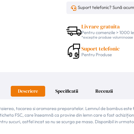
Suport telefonic? Sună acu
Livrare gratuita
Pentru comenzile > 1000 le
*excepție produse voluminoase
Suport telefonic
Pentru Produse
Descriere
Specificatii
Recenzii
taierea, tocarea si aromarea preparatelor. Lemnul de bambus este fo
 eticheta FSC, care înseamnă ca provine din lemn care a fost achizițio
tru sucuri, astfel incat sa nu se scurga pe masa. Disponibil in urmat