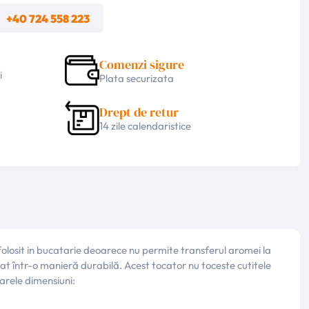
m
+40 724 558 223
Comenzi sigure
i
Plata securizata
Drept de retur
14 zile calendaristice
losit in bucatarie deoarece nu permite transferul aromei la
nat într-o manieră durabilă. Acest tocator nu toceste cutitele
oarele dimensiuni: