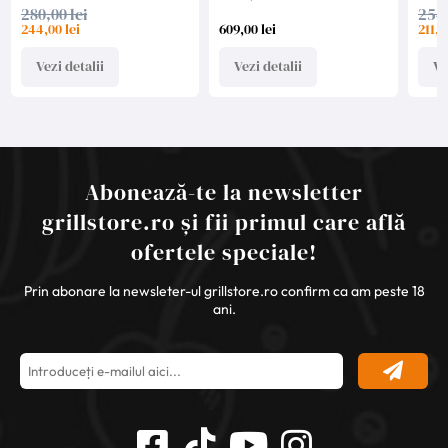
280,00 lei
254,
244,00 lei
609,00 lei
211,0
Vezi detalii
Vezi detalii
Ve
Abonează-te la newsletter
grillstore.ro și fii primul care află
ofertele speciale!
Prin abonare la newsleter-ul grillstore.ro confirm ca am peste 18
ani.