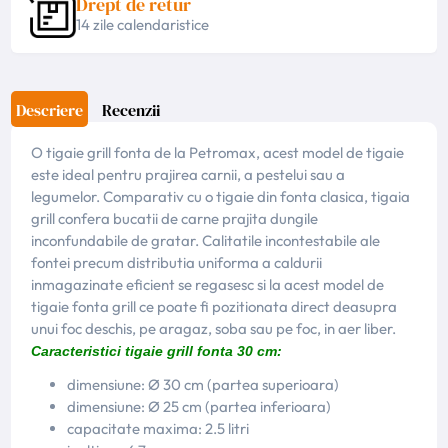
Drept de retur
14 zile calendaristice
Descriere
Recenzii
O tigaie grill fonta de la Petromax, acest model de tigaie
este ideal pentru prajirea carnii, a pestelui sau a
legumelor. Comparativ cu o tigaie din fonta clasica, tigaia
grill confera bucatii de carne prajita d
ungile
inconfundabile de gratar.
Calitatile incontestabile ale
fontei precum distributia uniforma a caldurii
inmagazinate eficient se regasesc si la acest model de
tigaie fonta grill ce poate fi pozitionata direct deasupra
unui foc deschis, pe aragaz, soba sau pe foc, in aer liber.
Caracteristici tigaie grill fonta 30 cm:
dimensiune: Ø 30 cm (partea superioara)
dimensiune: Ø 25 cm (partea inferioara)
capacitate maxima: 2.5 litri