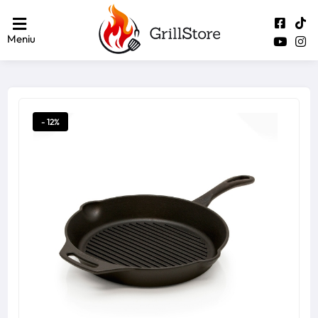
Meniu
- 12%