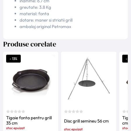
inaltime: 6.7 cm
greutate: 3.8 Kg
material: fonta
dotare: maner si striatii grill
ambalaj original Petromax
Produse corelate
- 13%
- 1
Tigaie fonta pentru grill
Tiga
Disc grill semineu 56 cm
35 cm
cm
stoc epuizat
stoc 
stoc epuizat