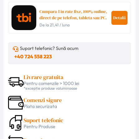
Cumpara-l in rate fixe, 100% online,
direct de pe telefon, tableta sau PC.
Detalii
De la
21,41
/ luna
Suport telefonic? Sună acum
+40 724 558 223
Livrare gratuita
Pentru comenzile > 1000 lei
*excepție produse voluminoase
Comenzi sigure
Plata securizata
Suport telefonic
Pentru Produse