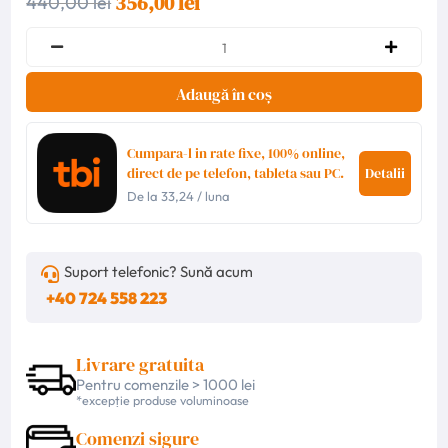
356,00 lei
440,00 lei
Adaugă în coș
Cumpara-l in rate fixe, 100% online,
direct de pe telefon, tableta sau PC.
Detalii
De la
33,24
/ luna
Suport telefonic? Sună acum
+40 724 558 223
Livrare gratuita
Pentru comenzile > 1000 lei
*excepție produse voluminoase
Comenzi sigure