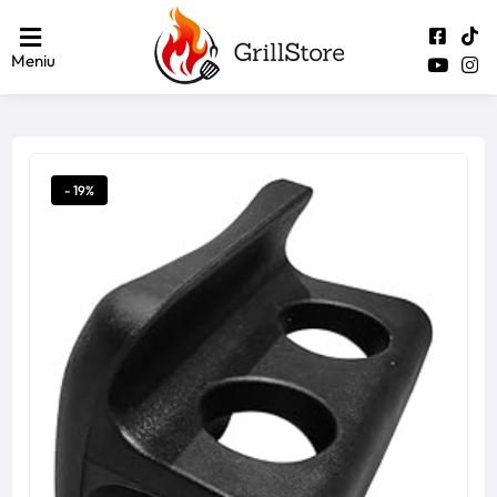
Meniu
- 19%