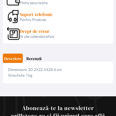
Plata securizata
Suport telefonic
Pentru Produse
Drept de retur
14 zile calendaristice
Descriere
Recenzii
Dimensiuni: 20.2X22.4X28.6 cm
Greutate: 1 kg
Abonează-te la newsletter
grillstore.ro și fii primul care află