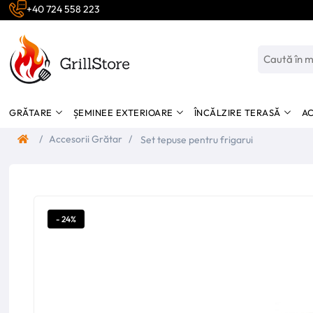
+40 724 558 223
GRĂTARE
ȘEMINEE EXTERIOARE
ÎNCĂLZIRE TERASĂ
AC
/
Accesorii Grătar
/
Set tepuse pentru frigarui
- 24%