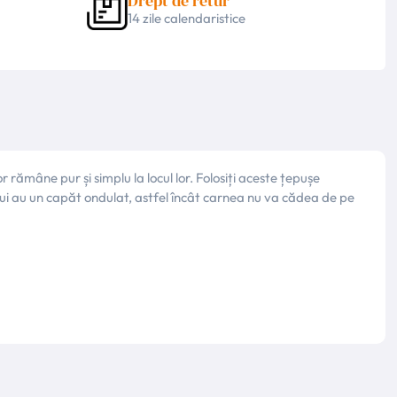
Drept de retur
14 zile calendaristice
 rămâne pur și simplu la locul lor. Folosiți aceste țepușe
ărui au un capăt ondulat, astfel încât carnea nu va cădea de pe