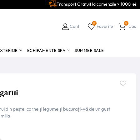
Transport Gratuit la comenzile > 1000 lei
0
0
Cont
Favorite
Coș
EXTERIOR
ECHIPAMENTE SPA
SUMMER SALE
igarui
rui din pește, carne și legume și bucurați-vă de un gust
milia.