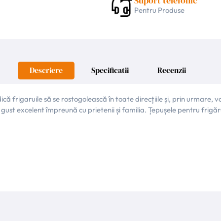
Suport telefonic
Pentru Produse
Descriere
Specificatii
Recenzii
 frigaruile să se rostogolească în toate direcțiile și, prin urmare, vor
n gust excelent împreună cu prietenii și familia. Țepușele pentru frig