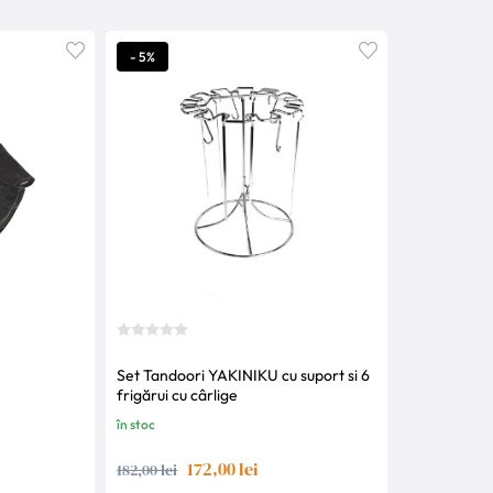
- 5%
Set Tandoori YAKINIKU cu suport si 6
frigărui cu cârlige
în stoc
172,00 lei
182,00 lei