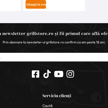
Adaugă în coș
 newsletter grillstore.ro și fii primul care află ofe
Prin abonare la newsleter-ul grillstore.ro confirm ca am peste 18 ani.
Serviciu clienți
Caută