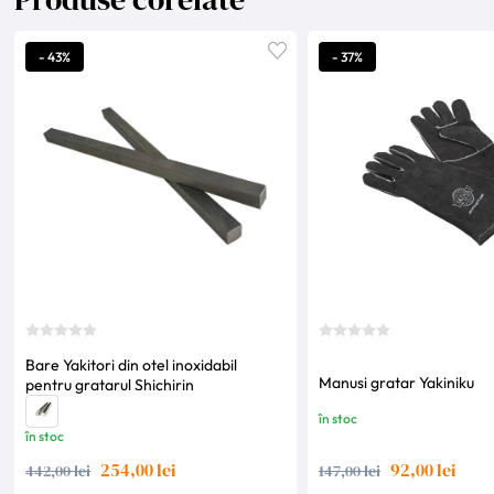
- 43%
- 37%
Bare Yakitori din otel inoxidabil
Manusi gratar Yakiniku
pentru gratarul Shichirin
în stoc
în stoc
254,00 lei
92,00 lei
442,00 lei
147,00 lei