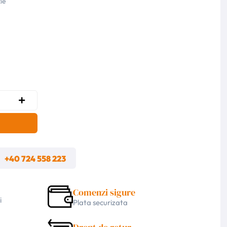
ie
m
+40 724 558 223
Comenzi sigure
i
Plata securizata