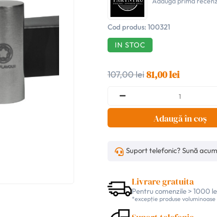
Adaugă prima recenz
Cod produs:
100321
IN STOC
81,00 lei
107,00 lei
Adaugă în coș
Suport telefonic? Sună acu
Livrare gratuita
Pentru comenzile > 1000 le
*excepție produse voluminoase