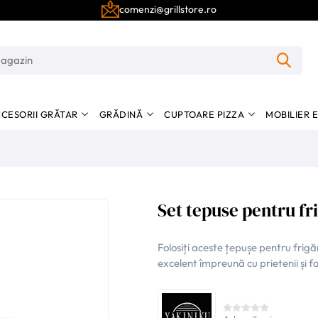
comenzi@grillstore.ro
CESORII GRĂTAR
GRĂDINĂ
CUPTOARE PIZZA
MOBILIER 
Set tepuse pentru fr
Folosiți aceste țepușe pentru frigă
excelent împreună cu prietenii și fa