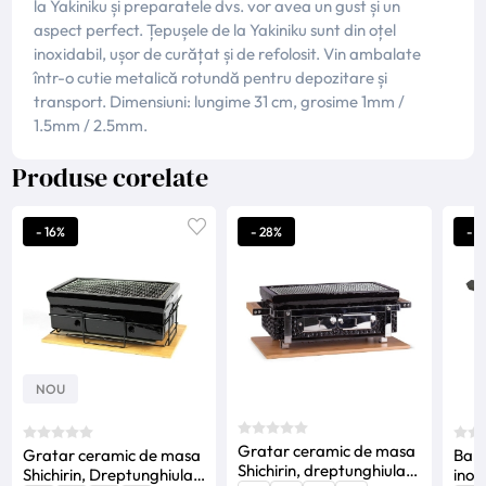
la Yakiniku și preparatele dvs. vor avea un gust și un
aspect perfect. Țepușele de la Yakiniku sunt din oțel
inoxidabil, ușor de curățat și de refolosit. Vin ambalate
într-o cutie metalică rotundă pentru depozitare și
transport. Dimensiuni: lungime 31 cm, grosime 1mm /
1.5mm / 2.5mm.
Produse corelate
- 16%
- 28%
- 4
NOU
Gratar ceramic de masa
Gratar ceramic de masa
Bare
Shichirin, dreptunghiular,
Shichirin, Dreptunghiular,
inox