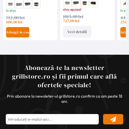
Yakiniku
MEDIUM, YAKINIKU -
grat
black edition
stoc epuizat
în stoc
în sto
1015,00 lei
712,00 lei
442,
727,00 lei
600,00 lei
254,0
Vezi detalii
Adaugă în coș
Adau
Abonează-te la newsletter
grillstore.ro și fii primul care află
ofertele speciale!
Prin abonare la newsleter-ul grillstore.ro confirm ca am peste 18
ani.