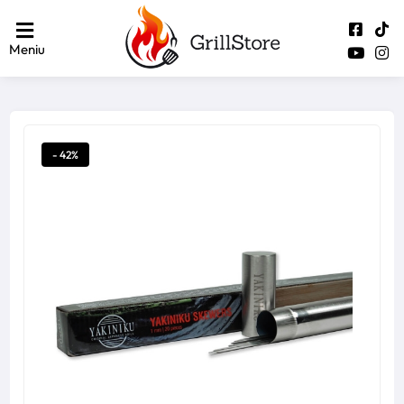
Meniu
- 42%