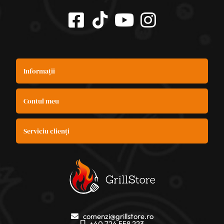
Informații
Contul meu
Serviciu clienți
comenzi@grillstore.ro
+40 724 558 223