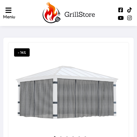
Meniu
- 14%