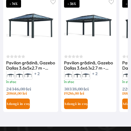
- 14%
- 36%
- 1
Pavilion grădină, Gazebo
Pavilion grădină, Gazebo
Pavi
Dallas 3.6x5x2.7 m -
Dallas 3.6x6.1x2.7 m -
Dall
Canopia
Canopia
Can
+ 2
+ 2
în stoc
în stoc
în sto
24346,00 lei
30338,00 lei
2203
20868,00 lei
19286,00 lei
18888
Adaugă în coș
Adaugă în coș
Adau