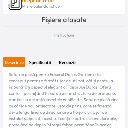
Drept de retur
14 zile calendaristice
Fișiere atașate
Instrucțiuni
Descriere
Specificatii
Recenzii
Setul de plasă pentru Foișorul Dallas Garden a fost
conceput pentru a fi atât ușor de utilizat, cât și pentru a
îmbunătăți aspectul elegant al Foișorului Dallas. Oferă
confort permițând fluxul de aer în structura de protecție,
dar ține la distanță insectele neplăcute. Setul de plasă vine
cu cârlige nou proiectate, ușor de prins, care se fixează
de-a lungul liniei de direcționare a Foișorului. Ușor de
instalat și operat, acest set conține patru ecrane durabile,
protejând pe deplin întregul foișor, permițând în același