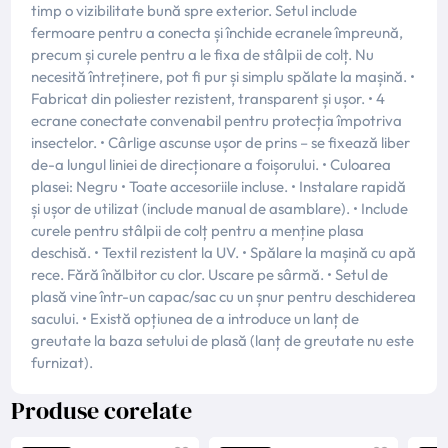
timp o vizibilitate bună spre exterior. Setul include
fermoare pentru a conecta și închide ecranele împreună,
precum și curele pentru a le fixa de stâlpii de colț. Nu
necesită întreținere, pot fi pur și simplu spălate la mașină. •
Fabricat din poliester rezistent, transparent și ușor. • 4
ecrane conectate convenabil pentru protecția împotriva
insectelor. • Cârlige ascunse ușor de prins – se fixează liber
de-a lungul liniei de direcționare a foișorului. • Culoarea
plasei: Negru • Toate accesoriile incluse. • Instalare rapidă
și ușor de utilizat (include manual de asamblare). • Include
curele pentru stâlpii de colț pentru a menține plasa
deschisă. • Textil rezistent la UV. • Spălare la mașină cu apă
rece. Fără înălbitor cu clor. Uscare pe sârmă. • Setul de
plasă vine într-un capac/sac cu un șnur pentru deschiderea
sacului. • Există opțiunea de a introduce un lanț de
greutate la baza setului de plasă (lanț de greutate nu este
furnizat).
Produse corelate