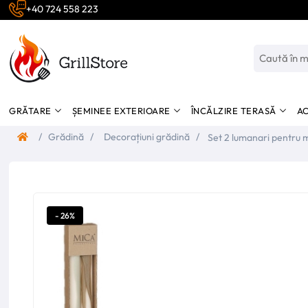
+40 724 558 223
GRĂTARE
ȘEMINEE EXTERIOARE
ÎNCĂLZIRE TERASĂ
AC
/
Grădină
/
Decorațiuni grădină
/
Set 2 lumanari pentru
- 26%