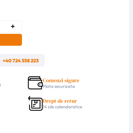
m
+40 724 558 223
Comenzi sigure
i
Plata securizata
Drept de retur
14 zile calendaristice