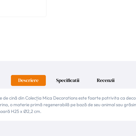
Descriere
Specificatii
Recenzii
e cină din Colecția Mica Decorations este foarte potrivita ca decorat
arina, o materie primă regenerabilă pe bază de seu animal sau grăs
soară H25 x Ø2,2 cm.