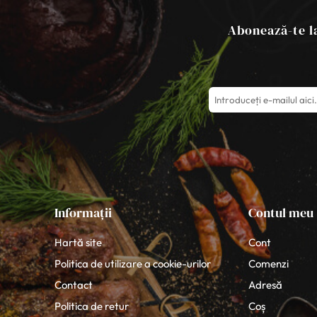
Abonează-te la
Informații
Contul meu
Hartă site
Cont
Politica de utilizare a cookie-urilor
Comenzi
Contact
Adresă
Politica de retur
Coș