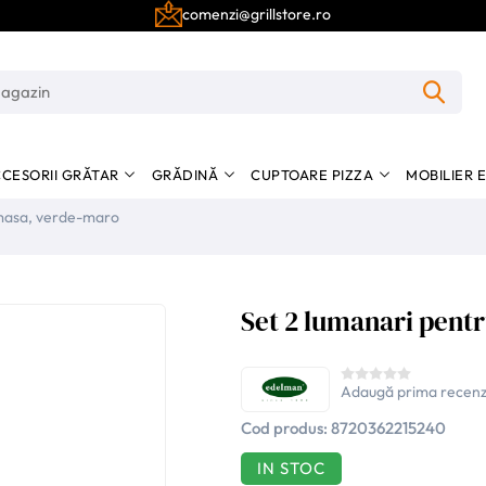
comenzi@grillstore.ro
CESORII GRĂTAR
GRĂDINĂ
CUPTOARE PIZZA
MOBILIER 
 masa, verde-maro
Set 2 lumanari pent
Adaugă prima recenz
Cod produs:
8720362215240
IN STOC