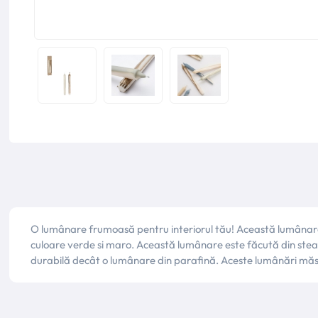
O lumânare frumoasă pentru interiorul tău! Această lumânare d
culoare verde si maro. Această lumânare este făcută din ste
durabilă decât o lumânare din parafină. Aceste lumânări mă