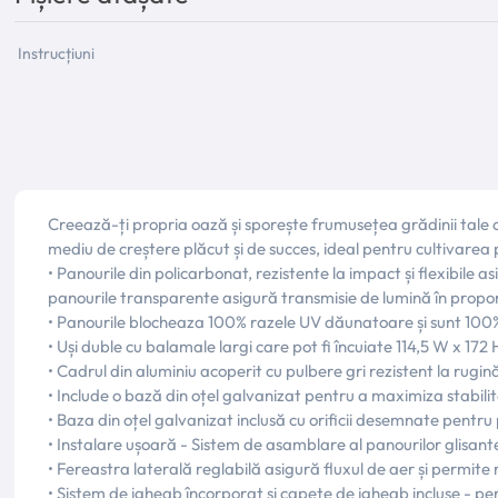
Instrucțiuni
Creează-ți propria oază și sporește frumusețea grădinii tale 
mediu de creștere plăcut și de succes, ideal pentru cultivarea 
• Panourile din policarbonat, rezistente la impact și flexibile 
panourile transparente asigură transmisie de lumină în propo
• Panourile blocheaza 100% razele UV dăunatoare și sunt 100% p
• Uși duble cu balamale largi care pot fi încuiate 114,5 W x 172 
• Cadrul din aluminiu acoperit cu pulbere gri rezistent la rugin
• Include o bază din oțel galvanizat pentru a maximiza stabil
• Baza din oțel galvanizat inclusă cu orificii desemnate pentr
• Instalare ușoară - Sistem de asamblare al panourilor glisant
• Fereastra laterală reglabilă asigură fluxul de aer și permite 
• Sistem de jgheab încorporat și capete de jgheab incluse - pe