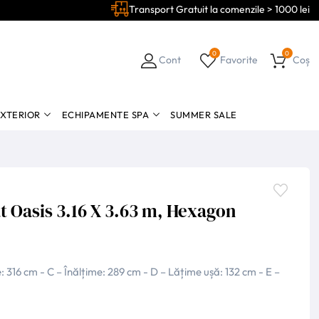
Transport Gratuit la comenzile > 1000 lei
0
0
Cont
Favorite
Coș
EXTERIOR
ECHIPAMENTE SPA
SUMMER SALE
t Oasis 3.16 X 3.63 m, Hexagon
 316 cm - C – Înălțime: 289 cm - D – Lățime ușă: 132 cm - E –