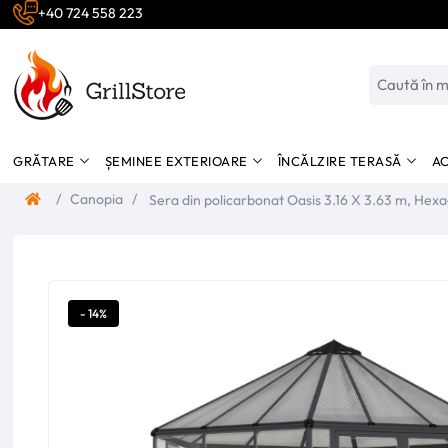
+40 724 558 223
GRĂTARE
ȘEMINEE EXTERIOARE
ÎNCĂLZIRE TERASĂ
AC
/
Canopia
/
Sera din policarbonat Oasis 3.16 X 3.63 m, Hexagon Palram-
Canopia
- 14%