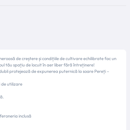
oasă de creștere și condițiile de cultivare echilibrate fac un
 tău spațiu de locuit în aer liber fără întreținere!
ți dubli protejează de expunerea puternică la soare Pereți –
de utilizare
dă.
feroneria inclusă