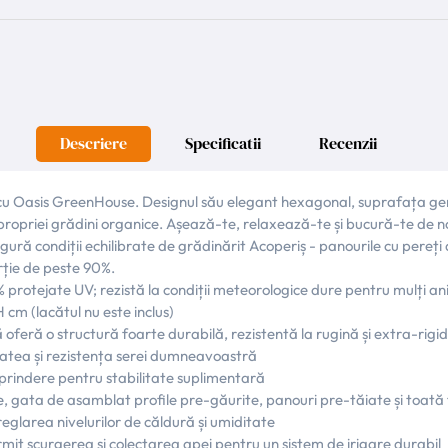
Descriere
Specificatii
Recenzii
cu Oasis GreenHouse. Designul său elegant hexagonal, suprafața gener
propriei grădini organice. Așează-te, relaxează-te și bucură-te de noul
asigură condiții echilibrate de grădinărit Acoperiș - panourile cu pere
rție de peste 90%.
rotejate UV; rezistă la condiții meteorologice dure pentru mulți ani 
H cm (lacătul nu este inclus)
ă oferă o structură foarte durabilă, rezistentă la rugină și extra-rigi
itatea și rezistența serei dumneavoastră
u prindere pentru stabilitate suplimentară
e, gata de asamblat profile pre-găurite, panouri pre-tăiate și toată 
reglarea nivelurilor de căldură și umiditate
rmit scurgerea și colectarea apei pentru un sistem de irigare durabil