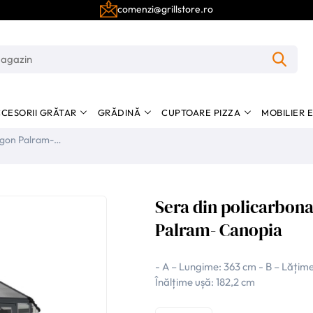
comenzi@grillstore.ro
CESORII GRĂTAR
GRĂDINĂ
CUPTOARE PIZZA
MOBILIER 
Sera din policarbona
Palram- Canopia
- A – Lungime: 363 cm - B – Lățime:
Înălțime ușă: 182,2 cm