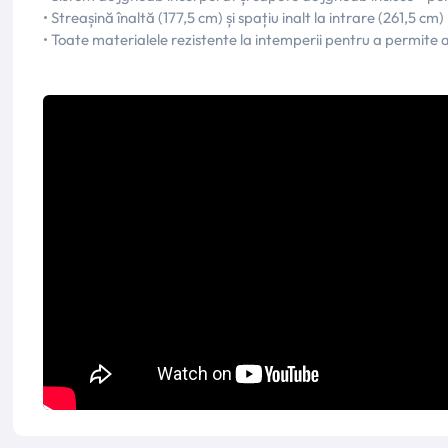
• Streașină înaltă (177,5 cm) și spațiu inalt la intrare (261,5 cm)
• Toate materialele rezistente la intemperii pentru a permite a