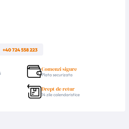
m
+40 724 558 223
Comenzi sigure
i
Plata securizata
Drept de retur
14 zile calendaristice