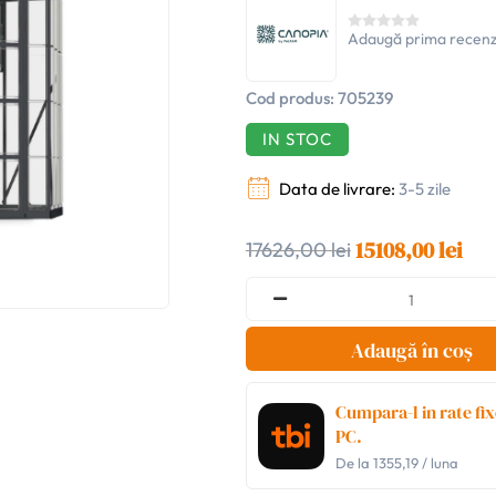
Adaugă prima recenz
Cod produs:
705239
IN STOC
Data de livrare:
3-5 zile
15108,00 lei
17626,00 lei
Adaugă în coș
Cumpara-l in rate fix
PC.
De la
1355,19
/ luna