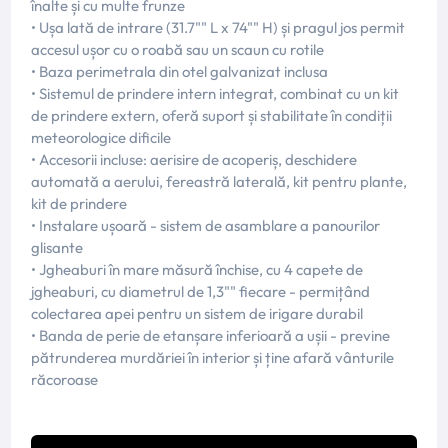
înalte și cu multe frunze
• Ușa lată de intrare (31.7"" L x 74"" H) și pragul jos permit
accesul ușor cu o roabă sau un scaun cu rotile
• Baza perimetrala din otel galvanizat inclusa
• Sistemul de prindere intern integrat, combinat cu un kit
de prindere extern, oferă suport și stabilitate în condiții
meteorologice dificile
• Accesorii incluse: aerisire de acoperiș, deschidere
automată a aerului, fereastră laterală, kit pentru plante,
kit de prindere
• Instalare ușoară - sistem de asamblare a panourilor
glisante
• Jgheaburi în mare măsură închise, cu 4 capete de
jgheaburi, cu diametrul de 1,3"" fiecare - permițând
colectarea apei pentru un sistem de irigare durabil
• Banda de perie de etanșare inferioară a ușii - previne
pătrunderea murdăriei în interior și ține afară vânturile
răcoroase