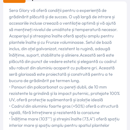
Sera Glory vă oferă condiții pentru o experiență de
grădinărit plăcută și de succes. O ușă largă de intrare și
accesoriile incluse creează o ventilație optimă și vă ajută
să mențineți nivelul de umiditate și temperatură necesar.
Acoperișul și streașina înalte oferă spațiu amplu pentru
plantele înalte și cu Frunze voluminoase. Setul de bază
inclus, din oțel galvanizat, rezistent la rugină, adaugă
înălțime, suport, stabilitate și aliniere.Această seră este
plăcută din punct de vedere estetic și elegantă cu cadrul
său robust din aluminiu acoperit cu pulbere gri. Această
seră glorioasă este proiectată și construită pentru a te
bucura de grădinărit pe termen lung.
• Panouri din policarbonat cu pereți dubli, de 10 mm
rezistente la grindină și la impact puternic, protejate 100%
UV, oferă protecție suplimentară și izolație ideală
• Cadrul din aluminiu foarte gros (+50%) oferă o structură
rigidă, fără întreținere și rezistentă la coroziune
• Înălțime mare (103"") și streșini înalte (73,4") oferă spațiu
interior mare și spațiu amplu pentru spatiul plantelor