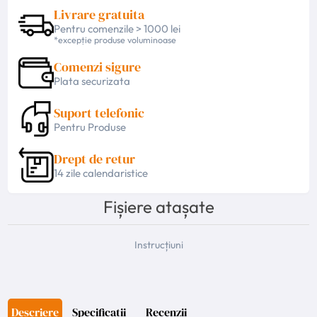
Livrare gratuita
Pentru comenzile > 1000 lei
*excepție produse voluminoase
Comenzi sigure
Plata securizata
Suport telefonic
Pentru Produse
Drept de retur
14 zile calendaristice
Fișiere atașate
Instrucțiuni
Descriere
Specificatii
Recenzii