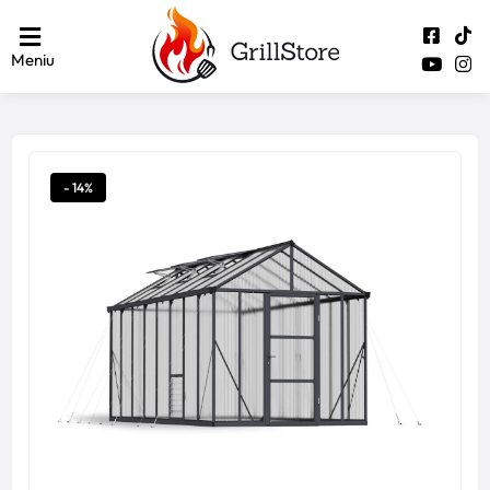
Meniu
- 14%