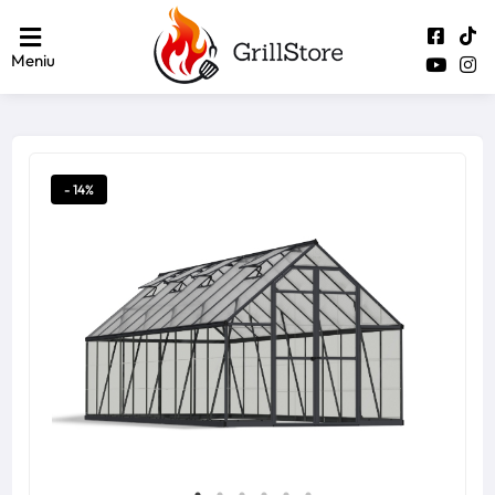
Meniu
- 14%