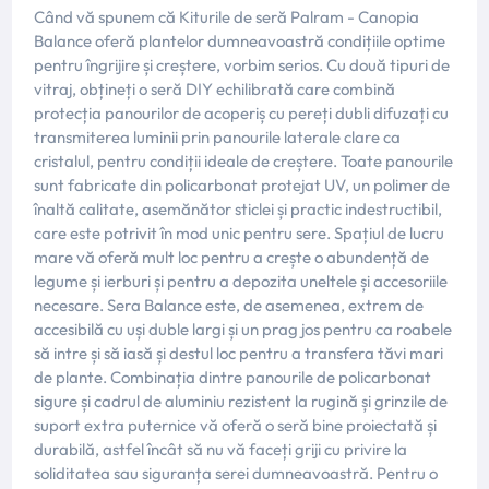
Când vă spunem că Kiturile de seră Palram - Canopia
Balance oferă plantelor dumneavoastră condițiile optime
pentru îngrijire și creștere, vorbim serios. Cu două tipuri de
vitraj, obțineți o seră DIY echilibrată care combină
protecția panourilor de acoperiș cu pereți dubli difuzați cu
transmiterea luminii prin panourile laterale clare ca
cristalul, pentru condiții ideale de creștere. Toate panourile
sunt fabricate din policarbonat protejat UV, un polimer de
înaltă calitate, asemănător sticlei și practic indestructibil,
care este potrivit în mod unic pentru sere. Spațiul de lucru
mare vă oferă mult loc pentru a crește o abundență de
legume și ierburi și pentru a depozita uneltele și accesoriile
necesare. Sera Balance este, de asemenea, extrem de
accesibilă cu uși duble largi și un prag jos pentru ca roabele
să intre și să iasă și destul loc pentru a transfera tăvi mari
de plante. Combinația dintre panourile de policarbonat
sigure și cadrul de aluminiu rezistent la rugină și grinzile de
suport extra puternice vă oferă o seră bine proiectată și
durabilă, astfel încât să nu vă faceți griji cu privire la
soliditatea sau siguranța serei dumneavoastră. Pentru o