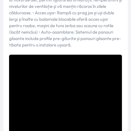
nivelurilor de ventilație și vă mențin răcoros în zilele
călduroase. • Acces ușor: Rampă cu prag jos și uși duble
largi și înalte cu balamale blocabile oferă acces ușor
pentru roabe, mașini de tuns iarba sau scaune cu rotile
(lacăt neinclus) • Auto-asamblare: Sistemul de panouri
glisante include profile pre-găurite și panouri glisante pre-
tăiate pentru o instalare ușoară.