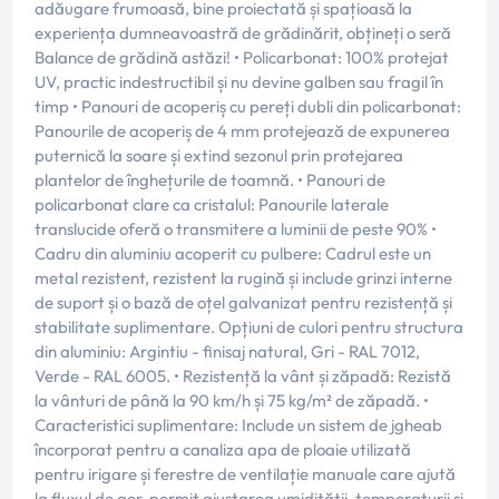
adăugare frumoasă, bine proiectată și spațioasă la
experiența dumneavoastră de grădinărit, obțineți o seră
Balance de grădină astăzi! • Policarbonat: 100% protejat
UV, practic indestructibil și nu devine galben sau fragil în
timp • Panouri de acoperiș cu pereți dubli din policarbonat:
Panourile de acoperiș de 4 mm protejează de expunerea
puternică la soare și extind sezonul prin protejarea
plantelor de înghețurile de toamnă. • Panouri de
policarbonat clare ca cristalul: Panourile laterale
translucide oferă o transmitere a luminii de peste 90% •
Cadru din aluminiu acoperit cu pulbere: Cadrul este un
metal rezistent, rezistent la rugină și include grinzi interne
de suport și o bază de oțel galvanizat pentru rezistență și
stabilitate suplimentare. Opțiuni de culori pentru structura
din aluminiu: Argintiu - finisaj natural, Gri - RAL 7012,
Verde - RAL 6005. • Rezistență la vânt și zăpadă: Rezistă
la vânturi de până la 90 km/h și 75 kg/m² de zăpadă. •
Caracteristici suplimentare: Include un sistem de jgheab
încorporat pentru a canaliza apa de ploaie utilizată
pentru irigare și ferestre de ventilație manuale care ajută
la fluxul de aer, permit ajustarea umidității, temperaturii și