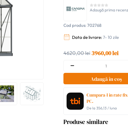
Adaugă prima recenz
Cod produs:
702768
Data de livrare:
7- 10 zile
3960,00 lei
4620,00 lei
Adaugă în coș
Cumpara-l in rate fix
PC.
De la
356,13
/ luna
Produse similare