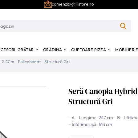
comenzi@grillstore.ro
CESORII GRĂTAR
GRĂDINĂ
CUPTOARE PIZZA
MOBILIER 
 2.47 m - Policabonat - Structură Gri
Seră Canopia Hybrid 
Structură Gri
- A – Lungime: 247 cm - B – Lățime
– Înălțime ușă: 163 cm