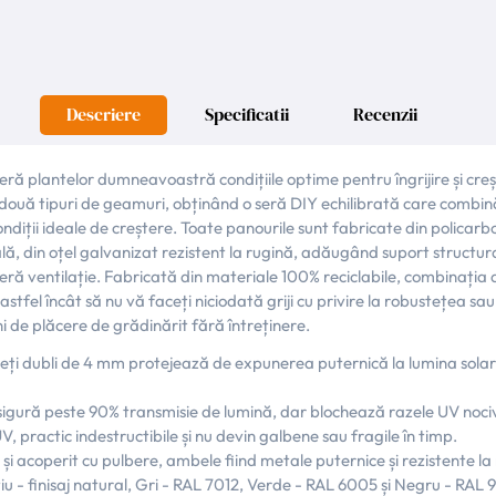
Descriere
Specificatii
Recenzii
ă plantelor dumneavoastră condițiile optime pentru îngrijire și creș
e două tipuri de geamuri, obținând o seră DIY echilibrată care combină
ndiții ideale de creștere. Toate panourile sunt fabricate din policarbo
 din oțel galvanizat rezistent la rugină, adăugând suport structural, s
feră ventilație. Fabricată din materiale 100% reciclabile, combinația
astfel încât să nu vă faceți niciodată griji cu privire la robustețea sa
i de plăcere de grădinărit fără întreținere.
reți dubli de 4 mm protejează de expunerea puternică la lumina solar
 asigură peste 90% transmisie de lumină, dar blochează razele UV noci
, practic indestructibile și nu devin galbene sau fragile în timp.
 și acoperit cu pulbere, ambele fiind metale puternice și rezistente la
iu - finisaj natural, Gri - RAL 7012, Verde - RAL 6005 și Negru - RAL