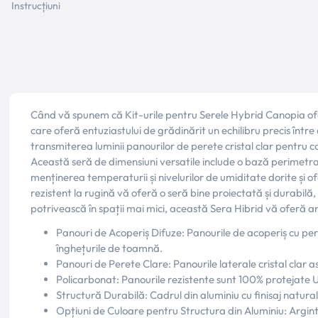
Instrucțiuni
Când vă spunem că Kit-urile pentru Serele Hybrid Canopia ofer
care oferă entuziastului de grădinărit un echilibru precis într
transmiterea luminii panourilor de perete cristal clar pentru co
Această seră de dimensiuni versatile include o bază perimetrală,
menținerea temperaturii și nivelurilor de umiditate dorite și o
rezistent la rugină vă oferă o seră bine proiectată și durabilă, 
potrivească în spații mai mici, această Sera Hibrid vă oferă an
Panouri de Acoperiș Difuze: Panourile de acoperiș cu pe
înghețurile de toamnă.
Panouri de Perete Clare: Panourile laterale cristal clar
Policarbonat: Panourile rezistente sunt 100% protejate UV
Structură Durabilă: Cadrul din aluminiu cu finisaj natural
Opțiuni de Culoare pentru Structura din Aluminiu: Argint