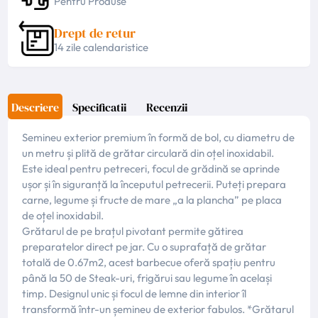
Pentru Produse
Drept de retur
14 zile calendaristice
Descriere
Specificatii
Recenzii
Semineu exterior premium în formă de bol, cu diametru de
un metru și plită de grătar circulară din oțel inoxidabil.
Este ideal pentru petreceri, focul de grădină se aprinde
ușor și în siguranță la începutul petrecerii. Puteți prepara
carne, legume și fructe de mare „a la plancha” pe placa
de oțel inoxidabil.
Grătarul de pe brațul pivotant permite gătirea
preparatelor direct pe jar. Cu o suprafață de grătar
totală de 0.67m2, acest barbecue oferă spațiu pentru
până la 50 de Steak-uri, frigărui sau legume în același
timp. Designul unic și focul de lemne din interior îl
transformă într-un șemineu de exterior fabulos. *Grătarul