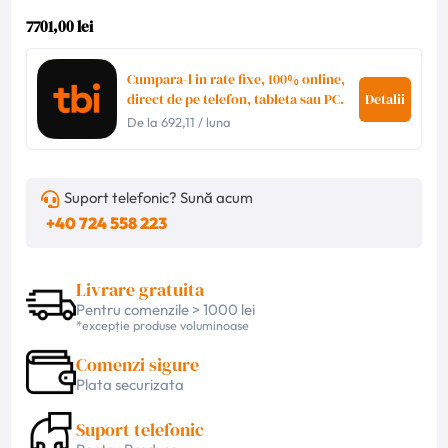
7701,00 lei
Cumpara-l in rate fixe, 100% online,
direct de pe telefon, tableta sau PC.
Detalii
De la
692,11
/ luna
Suport telefonic? Sună acum
+40 724 558 223
Livrare gratuita
Pentru comenzile > 1000 lei
*excepție produse voluminoase
Comenzi sigure
Plata securizata
Suport telefonic