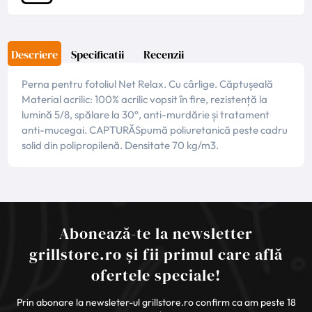
Descriere
Specificatii
Recenzii
Perna pentru fotoliul Net Relax. Cu cârlige. Căptușeală
Material acrilic: 100% acrilic vopsit în fire, rezistență la
lumină 5/8, spălare la 30°, anti-murdărie și tratament
anti-mucegai. CAPTURĂSpumă poliuretanică peste cadru
solid din polipropilenă. Densitate 70 kg/m3.
Abonează-te la newsletter
grillstore.ro și fii primul care află
ofertele speciale!
Prin abonare la newsleter-ul grillstore.ro confirm ca am peste 18