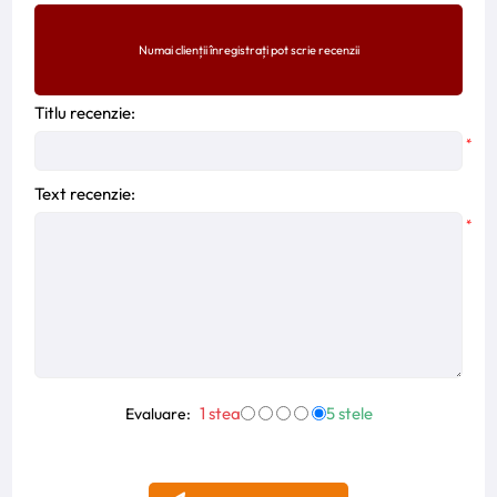
Numai clienții înregistrați pot scrie recenzii
Titlu recenzie:
*
Text recenzie:
*
1 stea
5 stele
Evaluare: