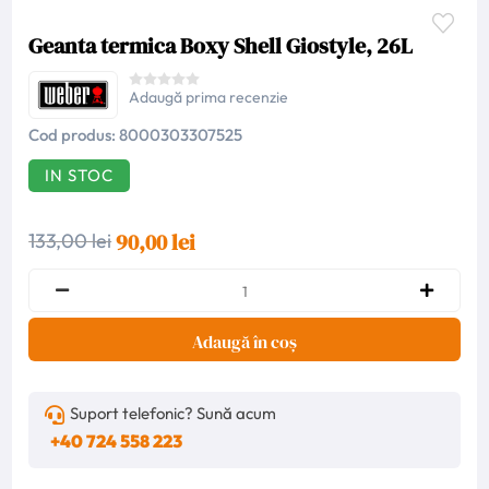
Geanta termica Boxy Shell Giostyle, 26L
Adaugă prima recenzie
Cod produs:
8000303307525
IN STOC
90,00 lei
133,00 lei
Adaugă în coș
Suport telefonic? Sună acum
+40 724 558 223