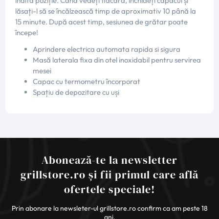
înaltă poziție. Când vedeți flacăra, închideți capacul și
lăsați-l să se încălzească timp de aproximativ 10 până la
15 minute. După acest timp, sesiunea de grătar poate
începe!
Aprindere electrica automata rapida si sigura
Masă laterala fixa din otel inoxidabil pentru servirea
mesei
Capac cu termometru încorporat
Spațiu de depozitare cu uși
Abonează-te la newsletter
grillstore.ro și fii primul care află
ofertele speciale!
Prin abonare la newsleter-ul grillstore.ro confirm ca am peste 18
ani.