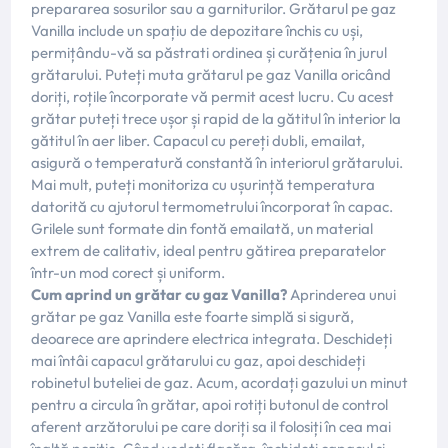
prepararea sosurilor sau a garniturilor. Grătarul pe gaz
Vanilla include un spațiu de depozitare închis cu uși,
permițându-vă sa păstrati ordinea și curățenia în jurul
grătarului. Puteți muta grătarul pe gaz Vanilla oricând
doriți, roțile încorporate vă permit acest lucru. Cu acest
grătar puteți trece ușor și rapid de la gătitul în interior la
gătitul în aer liber. Capacul cu pereți dubli, emailat,
asigură o temperatură constantă în interiorul grătarului.
Mai mult, puteți monitoriza cu ușurință temperatura
datorită cu ajutorul termometrului încorporat în capac.
Grilele sunt formate din fontă emailată, un material
extrem de calitativ, ideal pentru gătirea preparatelor
într-un mod corect și uniform.
Cum aprind un grătar cu gaz Vanilla?
Aprinderea unui
grătar pe gaz Vanilla este foarte simplă si sigură,
deoarece are aprindere electrica integrata. Deschideți
mai întâi capacul grătarului cu gaz, apoi deschideți
robinetul buteliei de gaz. Acum, acordați gazului un minut
pentru a circula în grătar, apoi rotiți butonul de control
aferent arzătorului pe care doriți sa il folosiți în cea mai