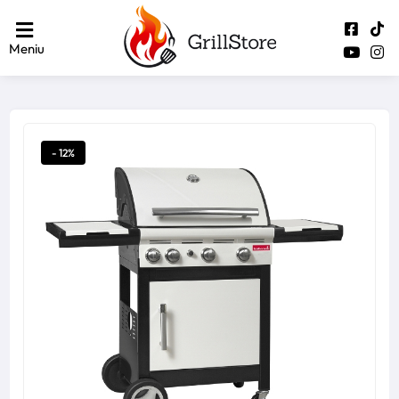
Meniu
- 12%