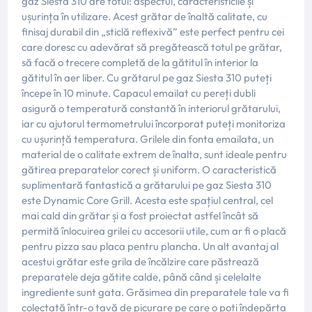
gaz Siesta 310 are totul: aspectul, caracteristicile și
ușurința în utilizare. Acest grătar de înaltă calitate, cu
finisaj durabil din „sticlă reflexivă” este perfect pentru cei
care doresc cu adevărat să pregătească totul pe grătar,
să facă o trecere completă de la gătitul în interior la
gătitul în aer liber. Cu grătarul pe gaz Siesta 310 puteți
începe în 10 minute. Capacul emailat cu pereți dubli
asigură o temperatură constantă în interiorul grătarului,
iar cu ajutorul termometrului încorporat puteți monitoriza
cu ușurință temperatura. Grilele din fonta emailata, un
material de o calitate extrem de înalta, sunt ideale pentru
gătirea preparatelor corect și uniform. O caracteristică
suplimentară fantastică a grătarului pe gaz Siesta 310
este Dynamic Core Grill. Acesta este spațiul central, cel
mai cald din grătar și a fost proiectat astfel încât să
permită înlocuirea grilei cu accesorii utile, cum ar fi o placă
pentru pizza sau placa pentru plancha. Un alt avantaj al
acestui grătar este grila de încălzire care păstrează
preparatele deja gătite calde, până când și celelalte
ingrediente sunt gata. Grăsimea din preparatele tale va fi
colectată într-o tavă de picurare pe care o poți îndepărta