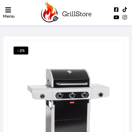
Meniu
- 21%