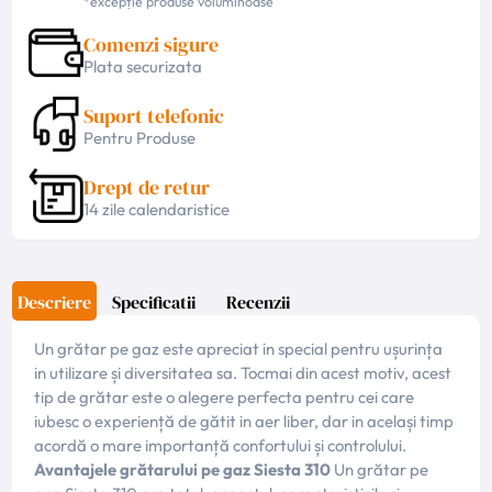
*excepție produse voluminoase
Comenzi sigure
Plata securizata
Suport telefonic
Pentru Produse
Drept de retur
14 zile calendaristice
Descriere
Specificatii
Recenzii
Un grătar pe gaz este apreciat in special pentru ușurința
in utilizare și diversitatea sa. Tocmai din acest motiv, acest
tip de grătar este o alegere perfecta pentru cei care
iubesc o experiență de gătit in aer liber, dar in același timp
acordă o mare importanță confortului și controlului.
Avantajele grătarului pe gaz Siesta 310
Un grătar pe