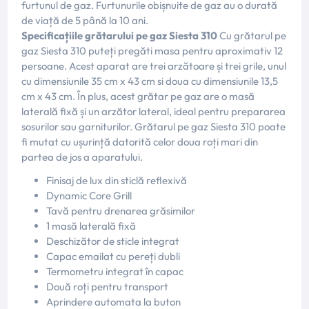
furtunul de gaz. Furtunurile obișnuite de gaz au o durată
de viață de 5 până la 10 ani.
Specificațiile grătarului pe gaz Siesta 310
Cu grătarul pe
gaz Siesta 310 puteți pregăti masa pentru aproximativ 12
persoane. Acest aparat are trei arzătoare și trei grile, unul
cu dimensiunile 35 cm x 43 cm si doua cu dimensiunile 13,5
cm x 43 cm. În plus, acest grătar pe gaz are o masă
laterală fixă ​​și un arzător lateral, ideal pentru prepararea
sosurilor sau garniturilor. Grătarul pe gaz Siesta 310 poate
fi mutat cu ușurință datorită celor doua roți mari din
partea de jos a aparatului.
Finisaj de lux din sticlă reflexivă
Dynamic Core Grill
Tavă pentru drenarea grăsimilor
1 masă laterală fixă
Deschizător de sticle integrat
Capac emailat cu pereți dubli
Termometru integrat în capac
Două roți pentru transport
Aprindere automata la buton