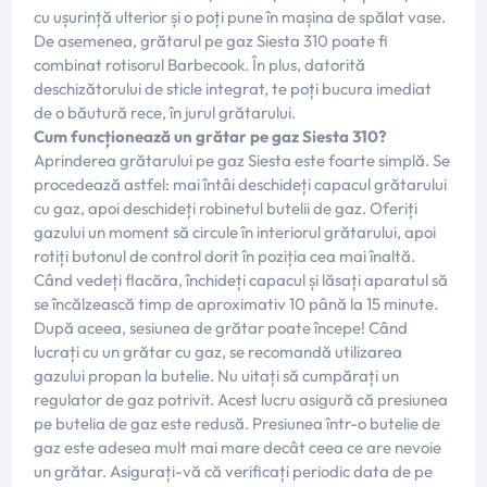
cu ușurință ulterior și o poți pune în mașina de spălat vase.
De asemenea, grătarul pe gaz Siesta 310 poate fi
combinat rotisorul Barbecook. În plus, datorită
deschizătorului de sticle integrat, te poți bucura imediat
de o băutură rece, în jurul grătarului.
Cum funcționează un grătar pe gaz Siesta 310?
Aprinderea grătarului pe gaz Siesta este foarte simplă. Se
procedează astfel: mai întâi deschideți capacul grătarului
cu gaz, apoi deschideți robinetul butelii de gaz. Oferiți
gazului un moment să circule în interiorul grătarului, apoi
rotiți butonul de control dorit în poziția cea mai înaltă.
Când vedeți flacăra, închideți capacul și lăsați aparatul să
se încălzească timp de aproximativ 10 până la 15 minute.
După aceea, sesiunea de grătar poate începe! Când
lucrați cu un grătar cu gaz, se recomandă utilizarea
gazului propan la butelie. Nu uitați să cumpărați un
regulator de gaz potrivit. Acest lucru asigură că presiunea
pe butelia de gaz este redusă. Presiunea într-o butelie de
gaz este adesea mult mai mare decât ceea ce are nevoie
un grătar. Asigurați-vă că verificați periodic data de pe