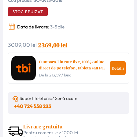
Cod produs:
BC-GAS-2018
STOC EPUIZAT
Data de livrare:
3-5 zile
2369,00 lei
3009,00 lei
Cumpara-l in rate fixe, 100% online,
direct de pe telefon, tableta sau PC.
Detalii
De la
213,59
/ luna
Suport telefonic? Sună acum
+40 724 558 223
Livrare gratuita
Pentru comenzile > 1000 lei