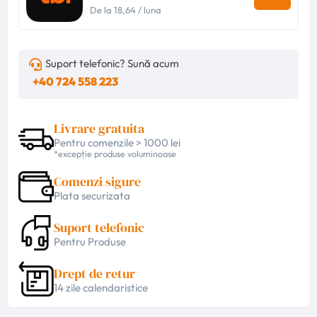
De la
18,64
/ luna
Suport telefonic? Sună acum
+40 724 558 223
Livrare gratuita
Pentru comenzile > 1000 lei
*excepție produse voluminoase
Comenzi sigure
Plata securizata
Suport telefonic
Pentru Produse
Drept de retur
14 zile calendaristice