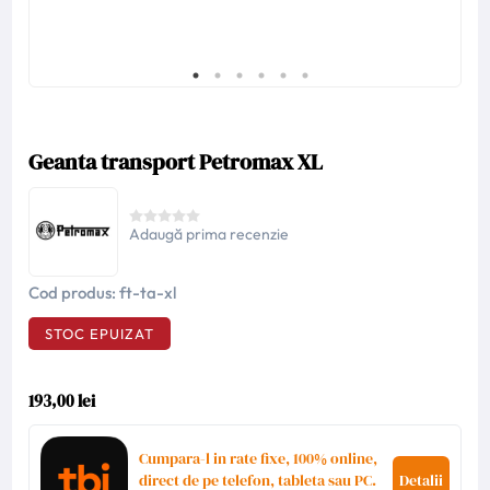
Geanta transport Petromax XL
Adaugă prima recenzie
Cod produs:
ft-ta-xl
STOC EPUIZAT
193,00 lei
Cumpara-l in rate fixe, 100% online,
direct de pe telefon, tableta sau PC.
Detalii