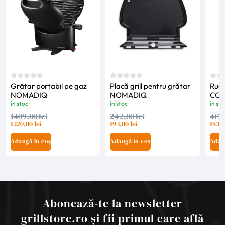
Grătar portabil pe gaz
Placă grill pentru grătar
Rucs
NOMADIQ
NOMADIQ
COO
în stoc
în stoc
în sto
1409,00 lei
242,00 lei
417,
1220,00 lei
193,00 lei
183,0
Adaugă în coș
Adaugă în coș
Adau
Abonează-te la newsletter
grillstore.ro și fii primul care află