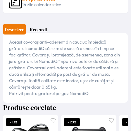
14 zile calendaristice
Descriere
Recenzii
Aceast covoraș anti-aderent din cauciuc împiedică
grătarul nomadiQ să se miste sau să alunece în timp ce
faci grătar. Covorașul protejează, de asemenea, zona din
jurul gratarului NomadiQ împotriva petelor de căldură și
grăsime. Covorașul anti-aderent este foarte util mai ales
dacă utilizați nNomadiQ pe post de grătar de masă.
Covorașul înaltă calitate este inodor, ușor de curățat și
cântărește doar 0,65 kg.
Potrivit pentru gratarul pe gaz NomadiQ
Produse corelate
- 13%
- 20%
- 5