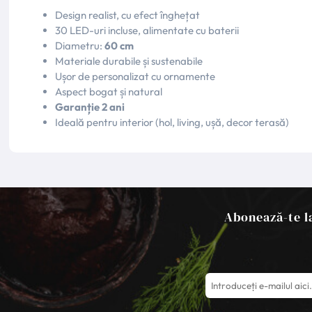
Design realist, cu efect înghețat
30 LED-uri incluse, alimentate cu baterii
Diametru:
60 cm
Materiale durabile și sustenabile
Ușor de personalizat cu ornamente
Aspect bogat și natural
Garanție 2 ani
Ideală pentru interior (hol, living, ușă, decor terasă)
Abonează-te la