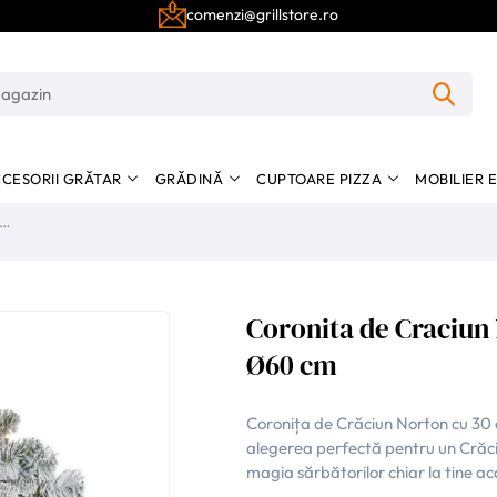
comenzi@grillstore.ro
CESORII GRĂTAR
GRĂDINĂ
CUPTOARE PIZZA
MOBILIER 
Coronita de Craciun 
Ø60 cm
Coronița de Crăciun Norton cu 30 d
alegerea perfectă pentru un Crăciun
magia sărbătorilor chiar la tine ac