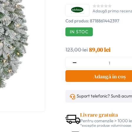
Adaugă prima recenz
Cod produs:
8718861442397
IN STOC
89,00 lei
123,00 lei
Adaugă în coș
Suport telefonic? Sună acu
Livrare gratuita
Pentru comenzile > 1000 le
*excepție produse voluminoase