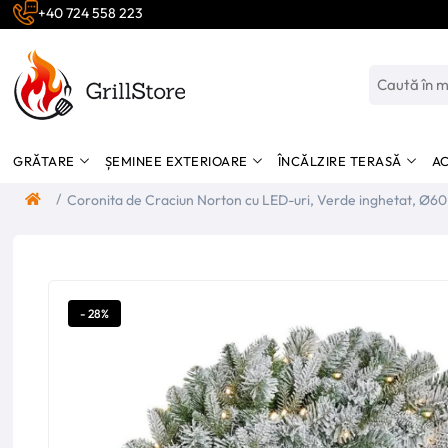
+40 724 558 223
GRĂTARE
ȘEMINEE EXTERIOARE
ÎNCĂLZIRE TERASĂ
AC
/
Coronita de Craciun Norton cu LED-uri, Verde inghetat, Ø60
cm
- 28%