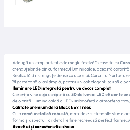
Adaugă un strop autentic de magie festivă în casa ta cu
Coro
crenguțelor de pin cu farmecul luminii calde, această coroniță
Realizată din crenguțe dense cu ace moi, Coronița Norton are u
îți permite să o lași simplă, pentru un look elegant, sau să o pe
Iluminare LED integrată pentru un decor complet
Coronița vine deja echipată cu
30 de lumini LED eficiente en
de o priză. Lumina caldă a LED-urilor oferă o atmosferă cozy,
Calitate premium de la Black Box Trees
Cu o
ramă metalică robustă
, materiale sustenabile și un di
forma și aspectul, iar detaliile fine recreează perfect farmecu
Beneficii și caracteristici cheie: