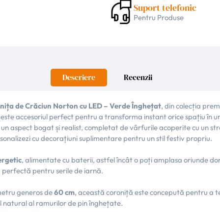
Suport telefonic
Pentru Produse
Descriere
Recenzii
nița de Crăciun Norton cu LED – Verde Înghețat
, din colecția pr
 este accesoriul perfect pentru a transforma instant orice spațiu în u
n aspect bogat și realist, completat de vârfurile acoperite cu un str
rsonalizezi cu decorațiuni suplimentare pentru un stil festiv propriu.
ergetic
, alimentate cu baterii, astfel încât o poți amplasa oriunde dor
 perfectă pentru serile de iarnă.
ametru generos de
60 cm
, această coroniță este concepută pentru a te 
l natural al ramurilor de pin înghețate.