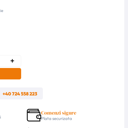
ie
m
+40 724 558 223
Comenzi sigure
i
Plata securizata