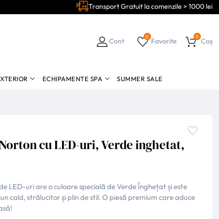
Transport Gratuit la comenzile > 1000 lei
0
0
Cont
Favorite
Coș
EXTERIOR
ECHIPAMENTE SPA
SUMMER SALE
Norton cu LED-uri, Verde inghetat,
e LED-uri are o culoare specială de Verde Înghețat și este
 cald, strălucitor și plin de stil. O piesă premium care aduce
asă!