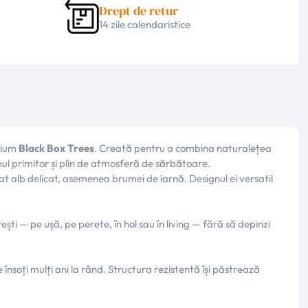
Drept de retur
14 zile calendaristice
emium
Black Box Trees
. Creată pentru a combina naturalețea
nul primitor și plin de atmosferă de sărbătoare.
at alb delicat, asemenea brumei de iarnă. Designul ei versatil
ești — pe ușă, pe perete, în hol sau în living — fără să depinzi
însoți mulți ani la rând. Structura rezistentă își păstrează