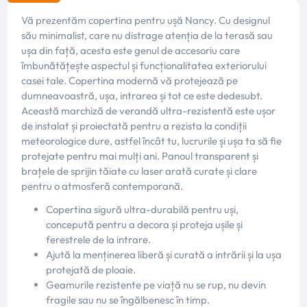
Vă prezentăm copertina pentru ușă Nancy. Cu designul
său minimalist, care nu distrage atenția de la terasă sau
ușa din față, acesta este genul de accesoriu care
îmbunătățește aspectul și funcționalitatea exteriorului
casei tale. Copertina modernă vă protejează pe
dumneavoastră, ușa, intrarea și tot ce este dedesubt.
Această marchiză de verandă ultra-rezistentă este ușor
de instalat și proiectată pentru a rezista la condiții
meteorologice dure, astfel încât tu, lucrurile și ușa ta să fie
protejate pentru mai mulți ani. Panoul transparent și
brațele de sprijin tăiate cu laser arată curate și clare
pentru o atmosferă contemporană.
Copertina sigură ultra-durabilă pentru uși,
concepută pentru a decora și proteja ușile și
ferestrele de la intrare.
Ajută la menținerea liberă și curată a intrării și la ușa
protejată de ploaie.
Geamurile rezistente pe viață nu se rup, nu devin
fragile sau nu se îngălbenesc în timp.