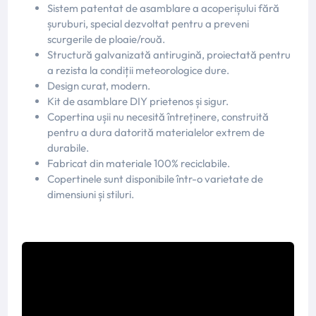
Sistem patentat de asamblare a acoperișului fără
șuruburi, special dezvoltat pentru a preveni
scurgerile de ploaie/rouă.
Structură galvanizată antirugină, proiectată pentru
a rezista la condiții meteorologice dure.
Design curat, modern.
Kit de asamblare DIY prietenos și sigur.
Copertina ușii nu necesită întreținere, construită
pentru a dura datorită materialelor extrem de
durabile.
Fabricat din materiale 100% reciclabile.
Copertinele sunt disponibile într-o varietate de
dimensiuni și stiluri.