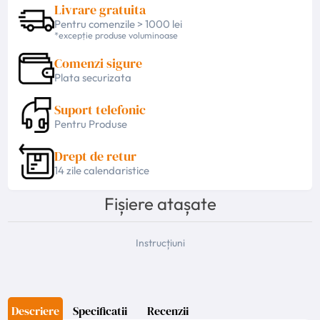
Livrare gratuita
Pentru comenzile > 1000 lei
*excepție produse voluminoase
Comenzi sigure
Plata securizata
Suport telefonic
Pentru Produse
Drept de retur
14 zile calendaristice
Fișiere atașate
Instrucțiuni
Descriere
Specificatii
Recenzii