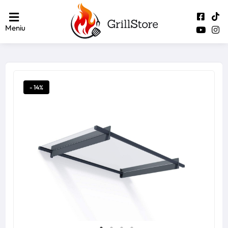
Meniu
- 14%