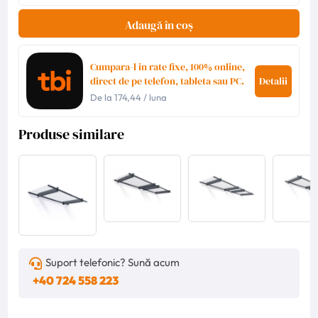
Adaugă în coș
Cumpara-l in rate fixe, 100% online,
direct de pe telefon, tableta sau PC.
Detalii
De la
174,44
/ luna
Produse similare
Suport telefonic? Sună acum
+40 724 558 223