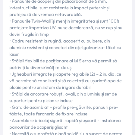
• Panourile de acoperiș din policarbonat de 6 mm,
indestructibile, sunt rezistente la impact puternic și
protejează de vremea nefavorabilă.
• Panourile Twin-Wall își mențin integritatea și sunt 100%
protejate împotriva UV; nu se decolorează, nu se rup și nu
devin fragile în timp
• Cadru rezistent la rugină, acoperit cu pulbere, din
aluminiu rezistent și conectori din oțel galvanizat tăiat cu
laser
• Stâlpii flexibili de poziționare ai lui Sierra vă permit să
potriviți la diverse înălțimi de uși
• Jgheaburi integrate și capete reglabile (2) – 2 in. dia. ce
vă permite să canalizați și să colectați cu ușurință apa de
ploaie pentru un sistem de irigare durabil
• Stâlpi de ancorare robuști, ovali, din aluminiu și set de
suporturi pentru picioare incluse
• Gata de asamblat – profile pre-găurite, panouri pre-
tăiate, toate feroneria de fixare incluse
• Asamblare bricolaj sigură, rapidă și ușoară - Instalarea
panourilor de acoperiș glisant
• Necesită o suprafață plană solidă și un suport de perete