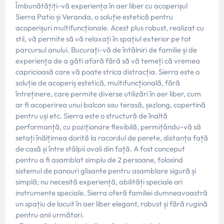
Îmbunătățiți-vă experiența în aer liber cu acoperișul
Sierra Patio și Veranda, o soluție estetică pentru
acoperișuri multifuncționale. Acest plus robust, realizat cu
stil, vă permite să vă relaxați în spațiul exterior pe tot
parcursul anului. Bucurați-vă de întâlniri de familie și de
experiența de a găti afară fără să vă temeți că vremea
capricioasă care vă poate strica distracția. Sierra este o
soluție de acoperiș estetică, multifuncțională, fără
întreținere, care permite diverse utilizări în aer liber, cum
ar fi acoperirea unui balcon sau terasă, șezlong, copertină
pentru uși etc. Sierra este o structură de înaltă
performanță, cu poziționare flexibilă, permițându-vă să
setați înălțimea dorită la racordul de perete, distanța față
de casă și între stâlpii ovali din față. A fost conceput
pentru a fi asamblat simplu de 2 persoane, folosind
sistemul de panouri glisante pentru asamblare sigură și
simplă; nu necesită experiență, abilități speciale ori
instrumente speciale. Sierra oferă familiei dumneavoastră
un spațiu de locuit în aer liber elegant, robust și fără rugină
pentru anii următori.