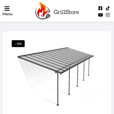
Meniu
- 14%