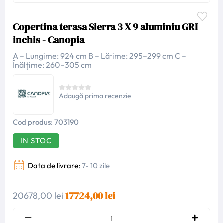
Copertina terasa Sierra 3 X 9 aluminiu GRI
inchis - Canopia
A – Lungime: 924 cm B – Lățime: 295–299 cm C –
Înălțime: 260–305 cm
Adaugă prima recenzie
Cod produs:
703190
IN STOC
Data de livrare:
7- 10 zile
17724,00 lei
20678,00 lei