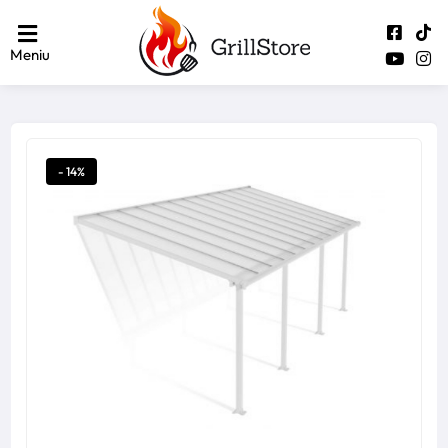
Meniu
- 14%