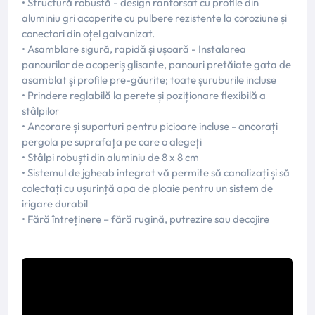
• Structură robustă - design ranforsat cu profile din
aluminiu gri acoperite cu pulbere rezistente la coroziune și
conectori din oțel galvanizat.
• Asamblare sigură, rapidă și ușoară - Instalarea
panourilor de acoperiș glisante, panouri pretăiate gata de
asamblat și profile pre-găurite; toate șuruburile incluse
• Prindere reglabilă la perete și poziționare flexibilă a
stâlpilor
• Ancorare și suporturi pentru picioare incluse - ancorați
pergola pe suprafața pe care o alegeți
• Stâlpi robuști din aluminiu de 8 x 8 cm
• Sistemul de jgheab integrat vă permite să canalizați și să
colectați cu ușurință apa de ploaie pentru un sistem de
irigare durabil
• Fără întreținere – fără rugină, putrezire sau decojire