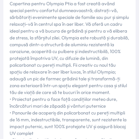
Copertina pentru Olympia Ptio a fost creată având
special pentru confortul dumneavoastră; distrați-vă,
sărbătoriți evenimente speciale de familie sau pur și simplu
relaxați-vă în centrul spa în aer liber. Vă oferă un cadru
ideal pentru a vă bucura de grădină și pentru a vă elibera
de stress, la sfârșitul zilei. Olympia este robustă și durabilă,
compusă dintr-o structură de aluminiu rezistentă la
coroziune, acoperită cu pulbere și indestructibilă, 100%
protejată împotriva UV, cu difuzie de lumină, din
policarbonat cu pereți multipli. Fii creativ cu noul tău
spațiu de relaxare în aer liber luxos, în stilul Olympia;
adaugă un pic de farmec grădinii tale și transformă-ți
zona exterioară într-un spațiu elegant pentru casa și stilul
tău de viață de care să te bucuri în orice moment.
• Proiectat pentru a face față condițiilor meteo dure,
încărcături mari de zăpadă și vânturi puternice
• Panourile de acoperiș din policarbonat cu pereți multipli
de 16 mm, indestructibile, transparente, sunt rezistente la
impact puternic, sunt 100% protejate UV și asigură blocaj
UV complet