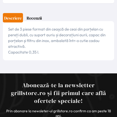
Descriere
Recenzii
Set de 3 piese format din ceașcă de ceai din porțelan cu
pereți dubli, cu suport auriu și decorațiuni aurii, capac din
porțelan și filtru din inox, ambalată într-o cutie cadou
atractivă.
Capacitate 0,35 l.
Abonează-te la newsletter
grillstore.ro și fii primul care află
ofertele speciale!
Prin abonare la newsleter-ul grillstore.ro confirm ca am peste 18
ani.