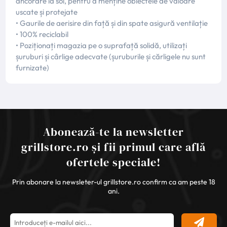
ancorare la sol, pentru a menține obiectele de valoare
uscate și protejate
• Gaurile de aerisire din față și din spate asigură ventilație
• 100% reciclabil
• Poziționați magazia pe o suprafață solidă, utilizați
șuruburi și cârlige adecvate (șuruburile și cărligele nu sunt
furnizate)
Abonează-te la newsletter
grillstore.ro și fii primul care află
ofertele speciale!
Prin abonare la newsleter-ul grillstore.ro confirm ca am peste 18
ani.