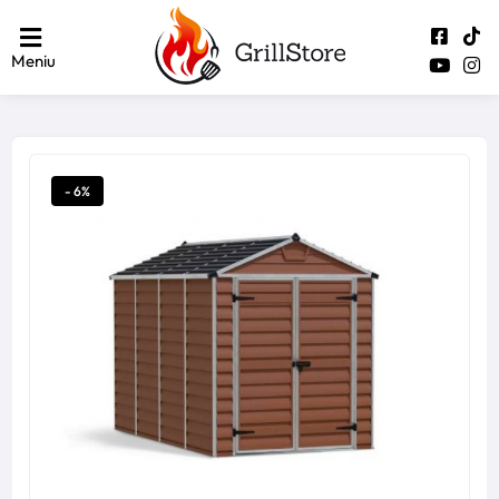
Meniu
- 6%