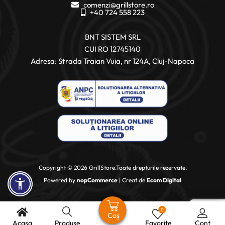
comenzi@grillstore.ro
+40 724 558 223
BNT SISTEM SRL
CUI RO 12745140
Adresa: Strada Traian Vuia, nr 124A, Cluj-Napoca
Copyright © 2026 GrillStore.Toate drepturile rezervate.
Powered by
nopCommerce
| Creat de
Ecom Digital
0
Coș
Acasa
Produse
Favorite
Cont