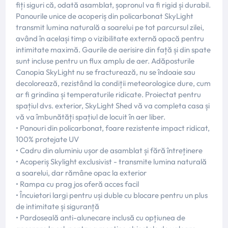
fiți siguri că, odată asamblat, șopronul va fi rigid și durabil.
Panourile unice de acoperiș din policarbonat SkyLight
transmit lumina naturală a soarelui pe tot parcursul zilei,
având în același timp o vizibilitate externă opacă pentru
intimitate maximă. Gaurile de aerisire din față și din spate
sunt incluse pentru un flux amplu de aer. Adăposturile
Canopia SkyLight nu se fracturează, nu se îndoaie sau
decolorează, rezistând la condiții meteorologice dure, cum
ar fi grindina și temperaturile ridicate. Proiectat pentru
spațiul dvs. exterior, SkyLight Shed vă va completa casa și
vă va îmbunătăți spațiul de locuit în aer liber.
• Panouri din policarbonat, foare rezistente impact ridicat,
100% protejate UV
• Cadru din aluminiu ușor de asamblat și fără întreținere
• Acoperiș Skylight exclusivist - transmite lumina naturală
a soarelui, dar rămâne opac la exterior
• Rampa cu prag jos oferă acces facil
• Încuietori largi pentru uși duble cu blocare pentru un plus
de intimitate și siguranță
• Pardoseală anti-alunecare inclusă cu opțiunea de