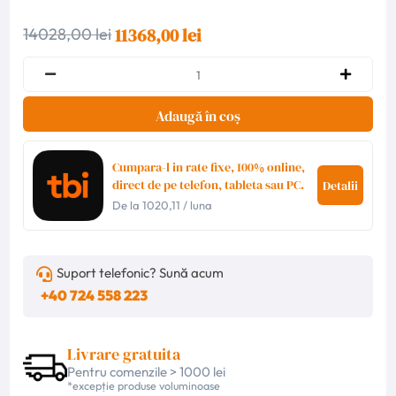
11368,00 lei
14028,00 lei
Adaugă în coș
Cumpara-l in rate fixe, 100% online,
direct de pe telefon, tableta sau PC.
Detalii
De la
1020,11
/ luna
Suport telefonic? Sună acum
+40 724 558 223
Livrare gratuita
Pentru comenzile > 1000 lei
*excepție produse voluminoase