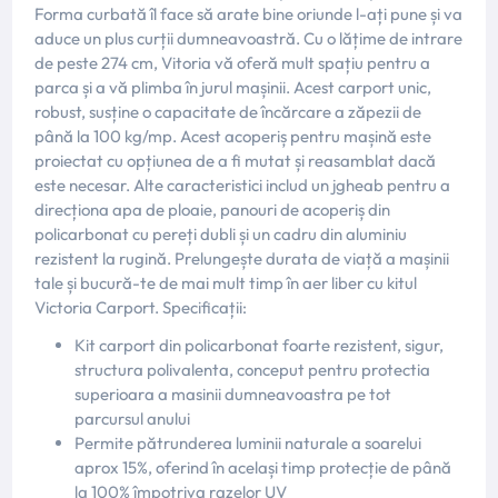
Forma curbată îl face să arate bine oriunde l-ați pune și va
aduce un plus curții dumneavoastră. Cu o lățime de intrare
de peste 274 cm, Vitoria vă oferă mult spațiu pentru a
parca și a vă plimba în jurul mașinii. Acest carport unic,
robust, susține o capacitate de încărcare a zăpezii de
până la 100 kg/mp. Acest acoperiș pentru mașină este
proiectat cu opțiunea de a fi mutat și reasamblat dacă
este necesar. Alte caracteristici includ un jgheab pentru a
direcționa apa de ploaie, panouri de acoperiș din
policarbonat cu pereți dubli și un cadru din aluminiu
rezistent la rugină. Prelungește durata de viață a mașinii
tale și bucură-te de mai mult timp în aer liber cu kitul
Victoria Carport. Specificații:
Kit carport din policarbonat foarte rezistent, sigur,
structura polivalenta, conceput pentru protectia
superioara a masinii dumneavoastra pe tot
parcursul anului
Permite pătrunderea luminii naturale a soarelui
aprox 15%, oferind în același timp protecție de până
la 100% împotriva razelor UV