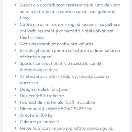
Geam din policarbonat rezistent pe durata de viata,
nu se fracturează, nu devine casant sau galben în
timp.
Cadru din aluminiu, anti-rugină, acoperit cu pulbere
antracit, rezistent și conectori din oțel galvanizat
tăiat cu laser
Gata de asamblat profile pre-găurite
Include jgheaburi pentru colectarea și direcționarea
eficientă a aperi
Special conceput pentru a rezista la condiții
meteorologice dure.
Arhitectura cu patru stâlpi ușurează accesul și
parcarea.
Design simplist, funcțional
Nu necesită întreținere
Fabricat din materiale 100% reciclabile
Dimensiuni (LxWxH): 501x291x239 cm
Greutate: 109 kg
Culoare: gri antracit
Necesită ancorare pe o suprafață plană, sigură.