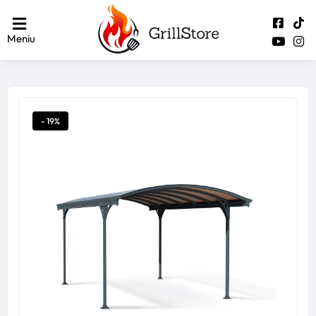
Meniu
- 19%