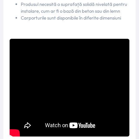
Produsul necesită o suprafață solidă nivelată pentru
instalare, cum ar fi o bază din beton sau din lemn
Carporturile sunt disponibile în diferite dimensiuni