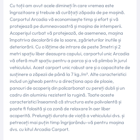
Cu toții am avut acele dimineți în care vremea este
îngrozitoare și trebuie să curățați zăpada de pe mașină.
Carportul Arcadia vă economisește timp și efort și vă
protejează pe dumneavoastră și mașina de intemperii.
Acoperișul curbat vă protejează, de asemenea, mașina
împotriva decolorării de la soare, zgârieturilor inutile și
deteriorării. Cu o lățime de intrare de peste 3metri și 2
metri spațiu liber deasupra capului, carportul unic Arcadia
vă oferă mult spațiu pentru a parca și a vă plimba în jurul
vehiculului. Acest carport unic robust are și o capacitate de
susținere a zăpezii de până la 7 kg./m². Alte caracteristici
includ un jgheab pentru a direcționa apa de ploaie,
panouri de acoperiș din policarbonat cu pereți dubli și un
cadru din aluminiu rezistent la rugină. Toate aceste
caracteristici înseamnă că structura este polivalentă și
poate fi folosită și ca zonă de relaxare în aer liber
acoperită. Prelungiți durata de viață a vehiculului dvs. și
petreceți mai puțin timp îngrijorându-vă pentru mașina
dvs. cu kitul Arcadia Carport.