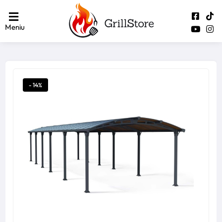
Meniu
- 14%