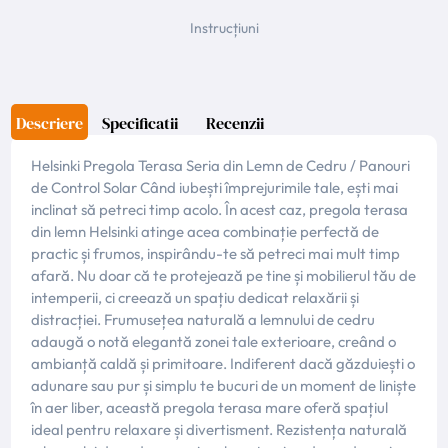
Instrucțiuni
Descriere
Specificatii
Recenzii
Helsinki Pregola Terasa Seria din Lemn de Cedru / Panouri
de Control Solar Când iubești împrejurimile tale, ești mai
inclinat să petreci timp acolo. În acest caz, pregola terasa
din lemn Helsinki atinge acea combinație perfectă de
practic și frumos, inspirându-te să petreci mai mult timp
afară. Nu doar că te protejează pe tine și mobilierul tău de
intemperii, ci creează un spațiu dedicat relaxării și
distracției. Frumusețea naturală a lemnului de cedru
adaugă o notă elegantă zonei tale exterioare, creând o
ambianță caldă și primitoare. Indiferent dacă găzduiești o
adunare sau pur și simplu te bucuri de un moment de liniște
în aer liber, această pregola terasa mare oferă spațiul
ideal pentru relaxare și divertisment. Rezistența naturală