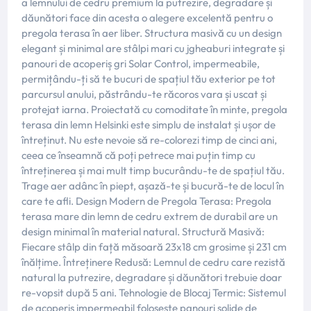
a lemnului de cedru premium la putrezire, degradare și
dăunători face din acesta o alegere excelentă pentru o
pregola terasa în aer liber. Structura masivă cu un design
elegant și minimal are stâlpi mari cu jgheaburi integrate și
panouri de acoperiș gri Solar Control, impermeabile,
permițându-ți să te bucuri de spațiul tău exterior pe tot
parcursul anului, păstrându-te răcoros vara și uscat și
protejat iarna. Proiectată cu comoditate în minte, pregola
terasa din lemn Helsinki este simplu de instalat și ușor de
întreținut. Nu este nevoie să re-colorezi timp de cinci ani,
ceea ce înseamnă că poți petrece mai puțin timp cu
întreținerea și mai mult timp bucurându-te de spațiul tău.
Trage aer adânc în piept, așază-te și bucură-te de locul în
care te afli. Design Modern de Pregola Terasa: Pregola
terasa mare din lemn de cedru extrem de durabil are un
design minimal în material natural. Structură Masivă:
Fiecare stâlp din față măsoară 23x18 cm grosime și 231 cm
înălțime. Întreținere Redusă: Lemnul de cedru care rezistă
natural la putrezire, degradare și dăunători trebuie doar
re-vopsit după 5 ani. Tehnologie de Blocaj Termic: Sistemul
de acoperiș impermeabil folosește panouri solide de