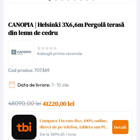
CANOPIA | Helsinki 3X6,6m Pergolă terasă
din lemn de cedru
Adaugă prima recenzie
Cod produs:
707369
Data de livrare:
7- 10 zile
41220,00 lei
48090,00 lei
Cumpara-l in rate fixe, 100% online,
direct de pe telefon, tableta sau PC.
Detalii
De la
3694,65
/ luna