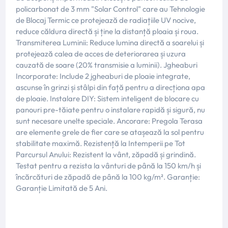
policarbonat de 3 mm "Solar Control" care au Tehnologie
de Blocaj Termic ce protejează de radiațiile UV nocive,
reduce căldura directă și ține la distanță ploaia și roua.
Transmiterea Luminii: Reduce lumina directă a soarelui și
protejează calea de acces de deteriorarea și uzura
cauzată de soare (20% transmisie a luminii). Jgheaburi
Incorporate: Include 2 jgheaburi de ploaie integrate,
ascunse în grinzi și stâlpi din față pentru a direcționa apa
de ploaie. Instalare DIY: Sistem inteligent de blocare cu
panouri pre-tăiate pentru o instalare rapidă și sigură, nu
sunt necesare unelte speciale. Ancorare: Pregola Terasa
are elemente grele de fier care se atașează la sol pentru
stabilitate maximă. Rezistență la Intemperii pe Tot
Parcursul Anului: Rezistent la vânt, zăpadă și grindină.
Testat pentru a rezista la vânturi de până la 150 km/h și
încărcături de zăpadă de până la 100 kg/m². Garanție:
Garanție Limitată de 5 Ani.