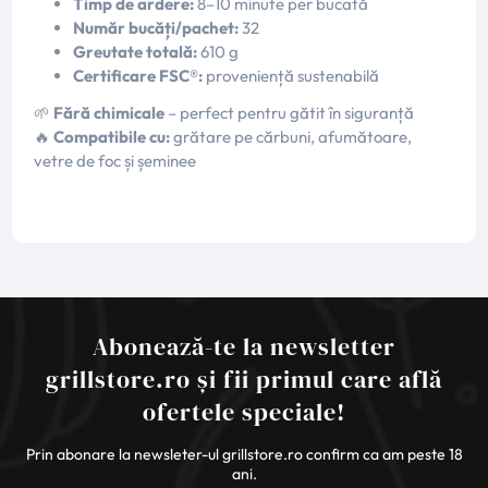
Timp de ardere:
8–10 minute per bucată
Număr bucăți/pachet:
32
Greutate totală:
610 g
Certificare FSC®:
proveniență sustenabilă
🌱
Fără chimicale
– perfect pentru gătit în siguranță
🔥
Compatibile cu:
grătare pe cărbuni, afumătoare,
vetre de foc și șeminee
Abonează-te la newsletter
grillstore.ro și fii primul care află
ofertele speciale!
Prin abonare la newsleter-ul grillstore.ro confirm ca am peste 18
ani.