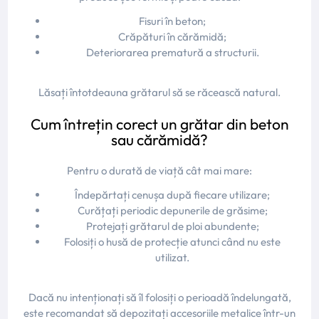
Fisuri în beton;
Crăpături în cărămidă;
Deteriorarea prematură a structurii.
Lăsați întotdeauna grătarul să se răcească natural.
Cum întrețin corect un grătar din beton
sau cărămidă?
Pentru o durată de viață cât mai mare:
Îndepărtați cenușa după fiecare utilizare;
Curățați periodic depunerile de grăsime;
Protejați grătarul de ploi abundente;
Folosiți o husă de protecție atunci când nu este
utilizat.
Dacă nu intenționați să îl folosiți o perioadă îndelungată,
este recomandat să depozitați accesoriile metalice într-un