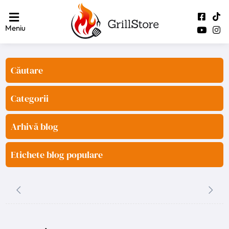
Meniu
Căutare
Categorii
Arhivă blog
Etichete blog populare