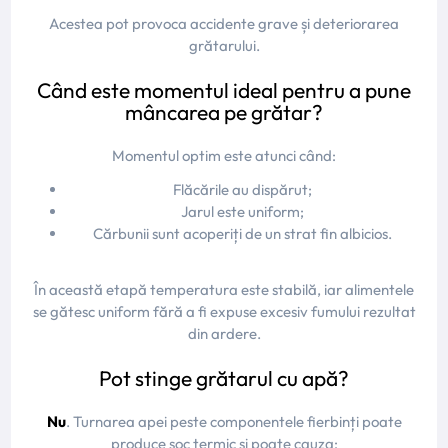
Acestea pot provoca accidente grave și deteriorarea
grătarului.
Când este momentul ideal pentru a pune
mâncarea pe grătar?
Momentul optim este atunci când:
Flăcările au dispărut;
Jarul este uniform;
Cărbunii sunt acoperiți de un strat fin albicios.
În această etapă temperatura este stabilă, iar alimentele
se gătesc uniform fără a fi expuse excesiv fumului rezultat
din ardere.
Pot stinge grătarul cu apă?
Nu
. Turnarea apei peste componentele fierbinți poate
produce șoc termic și poate cauza: