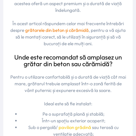
acestea oferă un aspect premium și o durată de viață
îndelungată.
În acest articol răspundem celor mai frecvente întrebări
despre
grătarele din beton și cărămidă
, pentru a vă ajuta
să le montați corect, să le utilizați în siguranță și să vă
bucurați de ele mulți ani.
Unde este recomandat să amplasez un
grătar din beton sau cărămidă?
Pentru o utilizare confortabilă și o durată de viață cât mai
mare, grătarul trebuie amplasat într-o zonă ferită de
vânt puternic și expunere excesivă la soare.
Ideal este să fie instalat:
Pe o suprafață plană și stabilă;
Într-un spațiu exterior acoperit;
Sub o pergolă/
pavilion grădină
sau terasă cu
ventilație adecvată;