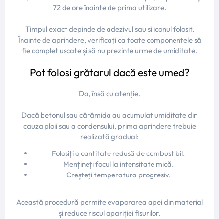
72 de ore înainte de prima utilizare.
Timpul exact depinde de adezivul sau siliconul folosit.
Înainte de aprindere, verificați ca toate componentele să
fie complet uscate și să nu prezinte urme de umiditate.
Pot folosi grătarul dacă este umed?
Da, însă cu atenție.
Dacă betonul sau cărămida au acumulat umiditate din
cauza ploii sau a condensului, prima aprindere trebuie
realizată gradual:
Folosiți o cantitate redusă de combustibil.
Mențineți focul la intensitate mică.
Creșteți temperatura progresiv.
Această procedură permite evaporarea apei din material
și reduce riscul apariției fisurilor.