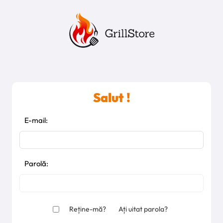
Salut !
E-mail:
Parolă:
Reține-mă?
Ați uitat parola?