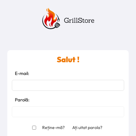
Salut !
E-mail:
Parolă:
Reține-mă?
Ați uitat parola?