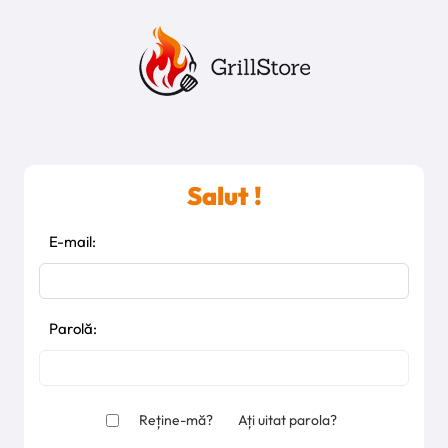
Salut !
E-mail:
Parolă:
Reține-mă?
Ați uitat parola?