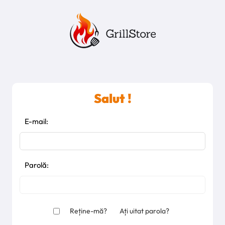
Salut !
E-mail:
Parolă:
Reține-mă?
Ați uitat parola?