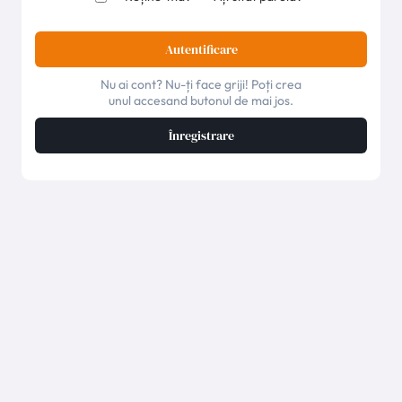
Autentificare
Nu ai cont? Nu-ți face griji! Poți crea
unul accesand butonul de mai jos.
Înregistrare