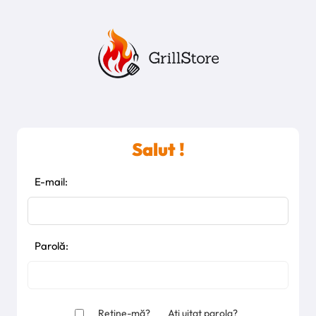
Salut !
E-mail:
Parolă:
Reține-mă?
Ați uitat parola?