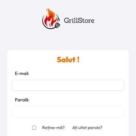
Salut !
E-mail:
Parolă:
Reține-mă?
Ați uitat parola?