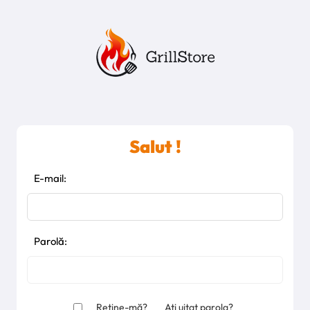
Salut !
E-mail:
Parolă:
Reține-mă?
Ați uitat parola?