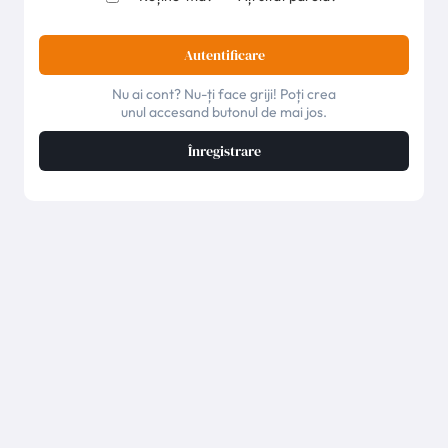
Autentificare
Nu ai cont? Nu-ți face griji! Poți crea
unul accesand butonul de mai jos.
Înregistrare