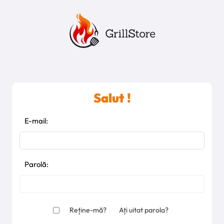
Salut !
E-mail:
Parolă:
Reține-mă?
Ați uitat parola?