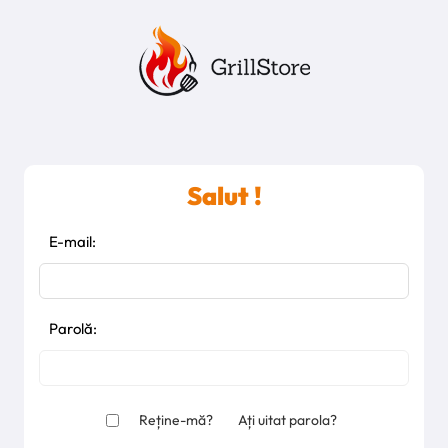
Salut !
E-mail:
Parolă:
Reține-mă?
Ați uitat parola?