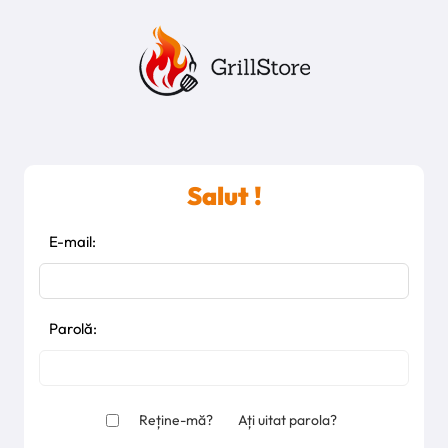
Salut !
E-mail:
Parolă:
Reține-mă?
Ați uitat parola?