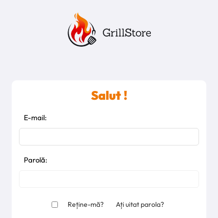
Salut !
E-mail:
Parolă:
Reține-mă?
Ați uitat parola?