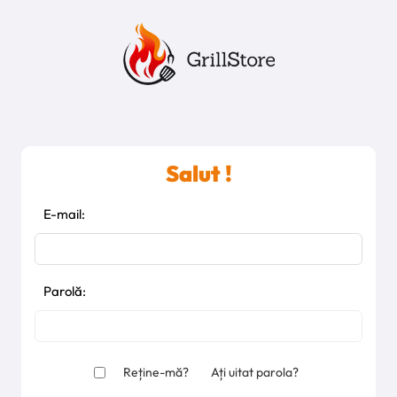
Salut !
E-mail:
Parolă:
Reține-mă?
Ați uitat parola?