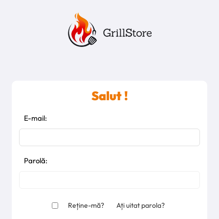
Salut !
E-mail:
Parolă:
Reține-mă?
Ați uitat parola?