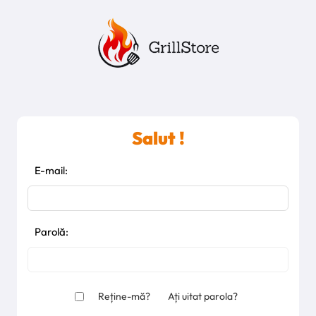
Salut !
E-mail:
Parolă:
Reține-mă?
Ați uitat parola?