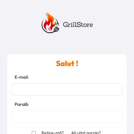
Salut !
E-mail:
Parolă:
Reține-mă?
Ați uitat parola?