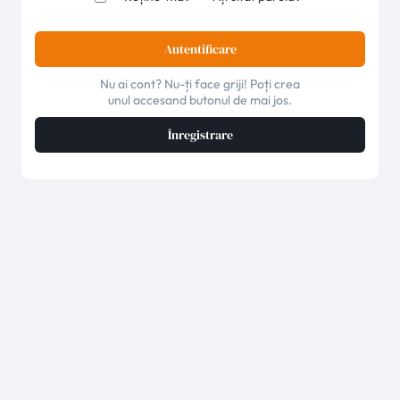
Autentificare
Nu ai cont? Nu-ți face griji! Poți crea
unul accesand butonul de mai jos.
Înregistrare