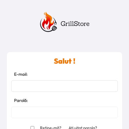
Salut !
E-mail:
Parolă:
Reține-mă?
Ați uitat parola?