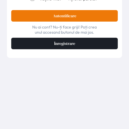
Autentificare
Nu ai cont? Nu-ți face griji! Poți crea
unul accesand butonul de mai jos.
Înregistrare